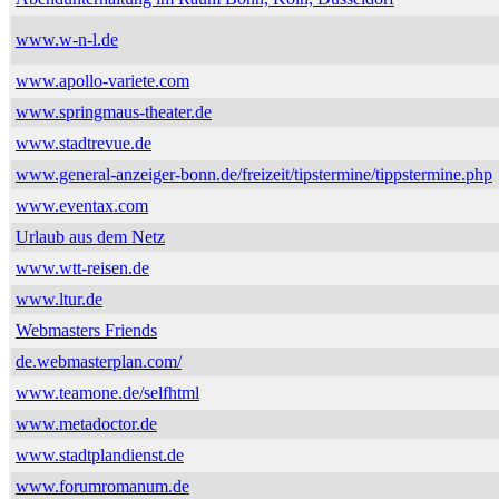
www.w-n-l.de
www.apollo-variete.com
www.springmaus-theater.de
www.stadtrevue.de
www.general-anzeiger-bonn.de/freizeit/tipstermine/tippstermine.php
www.eventax.com
Urlaub aus dem Netz
www.wtt-reisen.de
www.ltur.de
Webmasters Friends
de.webmasterplan.com/
www.teamone.de/selfhtml
www.metadoctor.de
www.stadtplandienst.de
www.forumromanum.de