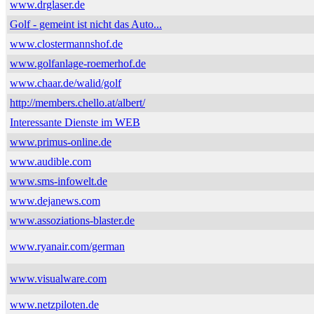
www.drglaser.de
Golf - gemeint ist nicht das Auto...
www.clostermannshof.de
www.golfanlage-roemerhof.de
www.chaar.de/walid/golf
http://members.chello.at/albert/
Interessante Dienste im WEB
www.primus-online.de
www.audible.com
www.sms-infowelt.de
www.dejanews.com
www.assoziations-blaster.de
www.ryanair.com/german
www.visualware.com
www.netzpiloten.de