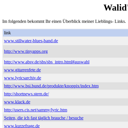
Walid
Im folgenden bekommt Ihr einen Überblick meiner Lieblings- Links.
link
www.stillwater-blues-band.de
http://www.tinyapps.org
http://www.absv.de/sbs/sbs_intro.html#auswahl
www.gitarrenfete.de
www.lyricsarchiv.de
http://www.bsi.bund.de/produkte/knoppix/index.htm
http://shortnews.stern.de/
www.klack.de
http://users.cis.net/sammy/lyric.htm
Seiten, die ich fast täglich brauche / besuche
www.kurzefrage.de