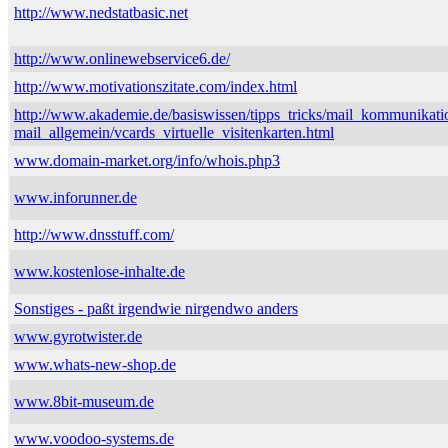
http://www.nedstatbasic.net
http://www.onlinewebservice6.de/
http://www.motivationszitate.com/index.html
http://www.akademie.de/basiswissen/tipps_tricks/mail_kommunikati
mail_allgemein/vcards_virtuelle_visitenkarten.html
www.domain-market.org/info/whois.php3
www.inforunner.de
http://www.dnsstuff.com/
www.kostenlose-inhalte.de
Sonstiges - paßt irgendwie nirgendwo anders
www.gyrotwister.de
www.whats-new-shop.de
www.8bit-museum.de
www.voodoo-systems.de