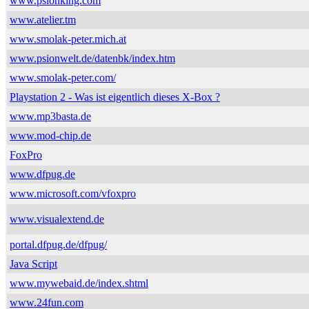
www.psionking.com
www.atelier.tm
www.smolak-peter.mich.at
www.psionwelt.de/datenbk/index.htm
www.smolak-peter.com/
Playstation 2 - Was ist eigentlich dieses X-Box ?
www.mp3basta.de
www.mod-chip.de
FoxPro
www.dfpug.de
www.microsoft.com/vfoxpro
www.visualextend.de
portal.dfpug.de/dfpug/
Java Script
www.mywebaid.de/index.shtml
www.24fun.com