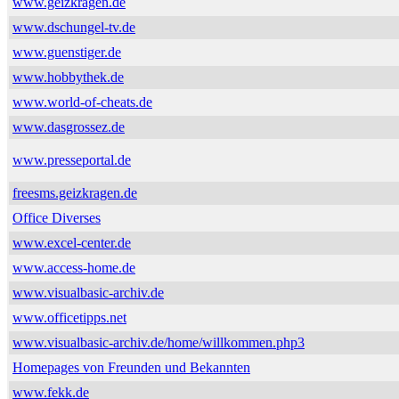
www.geizkragen.de
www.dschungel-tv.de
www.guenstiger.de
www.hobbythek.de
www.world-of-cheats.de
www.dasgrossez.de
www.presseportal.de
freesms.geizkragen.de
Office Diverses
www.excel-center.de
www.access-home.de
www.visualbasic-archiv.de
www.officetipps.net
www.visualbasic-archiv.de/home/willkommen.php3
Homepages von Freunden und Bekannten
www.fekk.de