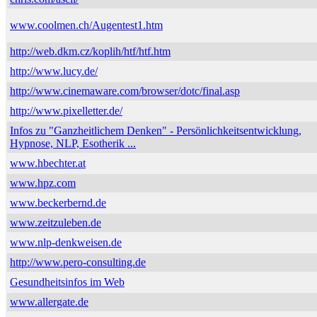
www.coolmen.ch/Augentest1.htm
http://web.dkm.cz/koplih/htf/htf.htm
http://www.lucy.de/
http://www.cinemaware.com/browser/dotc/final.asp
http://www.pixelletter.de/
Infos zu "Ganzheitlichem Denken" - Persönlichkeitsentwicklung,
Hypnose, NLP, Esotherik ...
www.hbechter.at
www.hpz.com
www.beckerbernd.de
www.zeitzuleben.de
www.nlp-denkweisen.de
http://www.pero-consulting.de
Gesundheitsinfos im Web
www.allergate.de