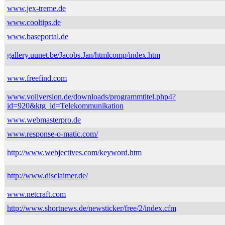
www.jex-treme.de
www.cooltips.de
www.baseportal.de
gallery.uunet.be/Jacobs.Jan/htmlcomp/index.htm
www.freefind.com
www.vollversion.de/downloads/programmtitel.php4?
id=920&ktg_id=Telekommunikation
www.webmasterpro.de
www.response-o-matic.com/
http://www.webjectives.com/keyword.htm
http://www.disclaimer.de/
www.netcraft.com
http://www.shortnews.de/newsticker/free/2/index.cfm