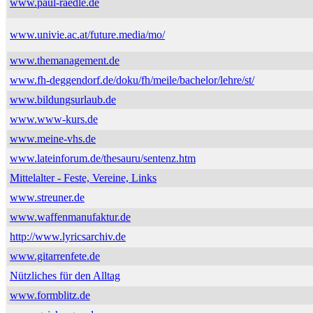
www.paul-raedle.de
www.univie.ac.at/future.media/mo/
www.themanagement.de
www.fh-deggendorf.de/doku/fh/meile/bachelor/lehre/st/
www.bildungsurlaub.de
www.www-kurs.de
www.meine-vhs.de
www.lateinforum.de/thesauru/sentenz.htm
Mittelalter - Feste, Vereine, Links
www.streuner.de
www.waffenmanufaktur.de
http://www.lyricsarchiv.de
www.gitarrenfete.de
Nützliches für den Alltag
www.formblitz.de