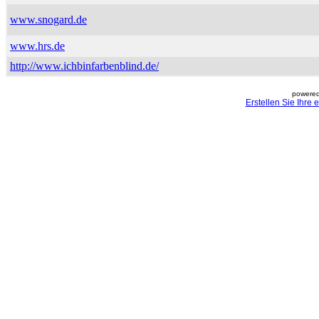
www.snogard.de
www.hrs.de
http://www.ichbinfarbenblind.de/
powered
Erstellen Sie Ihre