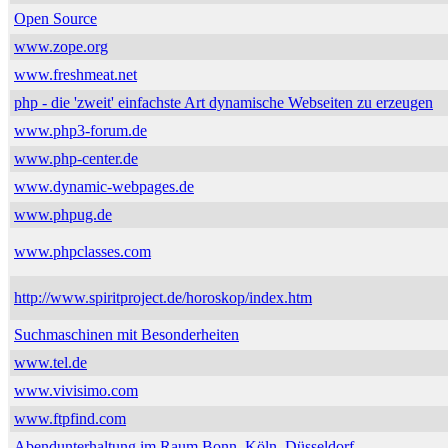
Open Source
www.zope.org
www.freshmeat.net
php - die 'zweit' einfachste Art dynamische Webseiten zu erzeugen
www.php3-forum.de
www.php-center.de
www.dynamic-webpages.de
www.phpug.de
www.phpclasses.com
http://www.spiritproject.de/horoskop/index.htm
Suchmaschinen mit Besonderheiten
www.tel.de
www.vivisimo.com
www.ftpfind.com
Abendunterhaltung im Raum Bonn, Köln, Düsseldorf