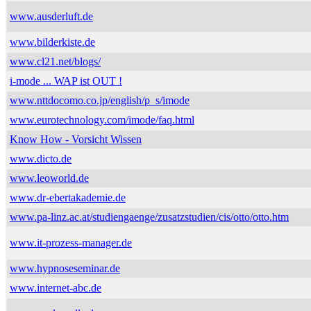
www.ausderluft.de
www.bilderkiste.de
www.cl21.net/blogs/
i-mode ... WAP ist OUT !
www.nttdocomo.co.jp/english/p_s/imode
www.eurotechnology.com/imode/faq.html
Know How - Vorsicht Wissen
www.dicto.de
www.leoworld.de
www.dr-ebertakademie.de
www.pa-linz.ac.at/studiengaenge/zusatzstudien/cis/otto/otto.htm
www.it-prozess-manager.de
www.hypnoseseminar.de
www.internet-abc.de