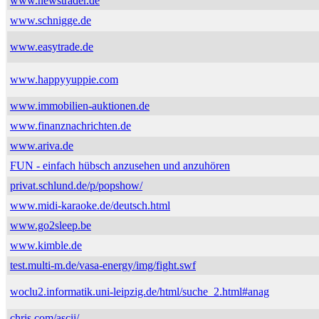
www.newstrader.de
www.schnigge.de
www.easytrade.de
www.happyyuppie.com
www.immobilien-auktionen.de
www.finanznachrichten.de
www.ariva.de
FUN - einfach hübsch anzusehen und anzuhören
privat.schlund.de/p/popshow/
www.midi-karaoke.de/deutsch.html
www.go2sleep.be
www.kimble.de
test.multi-m.de/vasa-energy/img/fight.swf
woclu2.informatik.uni-leipzig.de/html/suche_2.html#anag
chris.com/ascii/