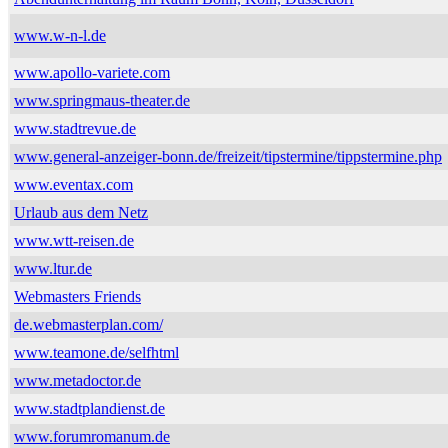
www.w-n-l.de
www.apollo-variete.com
www.springmaus-theater.de
www.stadtrevue.de
www.general-anzeiger-bonn.de/freizeit/tipstermine/tippstermine.php
www.eventax.com
Urlaub aus dem Netz
www.wtt-reisen.de
www.ltur.de
Webmasters Friends
de.webmasterplan.com/
www.teamone.de/selfhtml
www.metadoctor.de
www.stadtplandienst.de
www.forumromanum.de