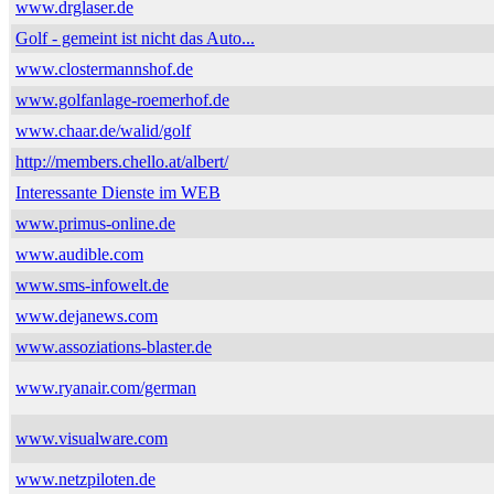
www.drglaser.de
Golf - gemeint ist nicht das Auto...
www.clostermannshof.de
www.golfanlage-roemerhof.de
www.chaar.de/walid/golf
http://members.chello.at/albert/
Interessante Dienste im WEB
www.primus-online.de
www.audible.com
www.sms-infowelt.de
www.dejanews.com
www.assoziations-blaster.de
www.ryanair.com/german
www.visualware.com
www.netzpiloten.de