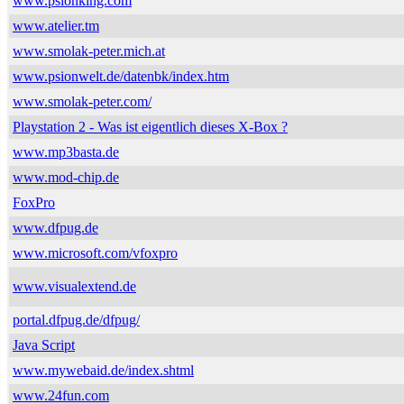
www.psionking.com
www.atelier.tm
www.smolak-peter.mich.at
www.psionwelt.de/datenbk/index.htm
www.smolak-peter.com/
Playstation 2 - Was ist eigentlich dieses X-Box ?
www.mp3basta.de
www.mod-chip.de
FoxPro
www.dfpug.de
www.microsoft.com/vfoxpro
www.visualextend.de
portal.dfpug.de/dfpug/
Java Script
www.mywebaid.de/index.shtml
www.24fun.com