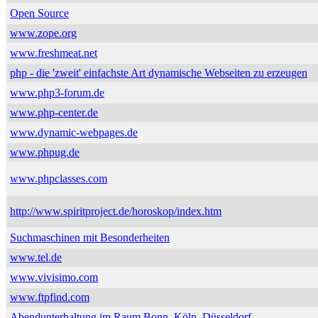
Open Source
www.zope.org
www.freshmeat.net
php - die 'zweit' einfachste Art dynamische Webseiten zu erzeugen
www.php3-forum.de
www.php-center.de
www.dynamic-webpages.de
www.phpug.de
www.phpclasses.com
http://www.spiritproject.de/horoskop/index.htm
Suchmaschinen mit Besonderheiten
www.tel.de
www.vivisimo.com
www.ftpfind.com
Abendunterhaltung im Raum Bonn, Köln, Düsseldorf