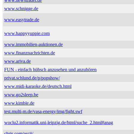
www.newstrader.de
www.schnigge.de
www.easytrade.de
www.happyyuppie.com
www.immobilien-auktionen.de
www.finanznachrichten.de
www.ariva.de
FUN - einfach hübsch anzusehen und anzuhören
privat.schlund.de/p/popshow/
www.midi-karaoke.de/deutsch.html
www.go2sleep.be
www.kimble.de
test.multi-m.de/vasa-energy/img/fight.swf
woclu2.informatik.uni-leipzig.de/html/suche_2.html#anag
chris.com/ascii/