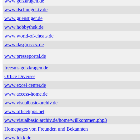
www.geizkragen.de
www.dschungel-tv.de
www.guenstiger.de
www.hobbythek.de
www.world-of-cheats.de
www.dasgrossez.de
www.presseportal.de
freesms.geizkragen.de
Office Diverses
www.excel-center.de
www.access-home.de
www.visualbasic-archiv.de
www.officetipps.net
www.visualbasic-archiv.de/home/willkommen.php3
Homepages von Freunden und Bekannten
www.fekk.de