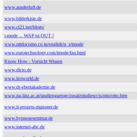
www.ausderluft.de
www.bilderkiste.de
www.cl21.net/blogs/
i-mode ... WAP ist OUT !
www.nttdocomo.co.jp/english/p_s/imode
www.eurotechnology.com/imode/faq.html
Know How - Vorsicht Wissen
www.dicto.de
www.leoworld.de
www.dr-ebertakademie.de
www.pa-linz.ac.at/studiengaenge/zusatzstudien/cis/otto/otto.htm
www.it-prozess-manager.de
www.hypnoseseminar.de
www.internet-abc.de