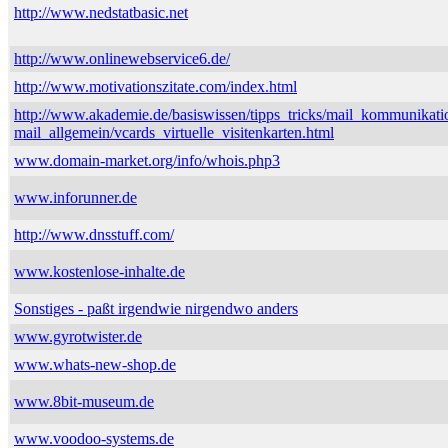
http://www.nedstatbasic.net
http://www.onlinewebservice6.de/
http://www.motivationszitate.com/index.html
http://www.akademie.de/basiswissen/tipps_tricks/mail_kommunikati
mail_allgemein/vcards_virtuelle_visitenkarten.html
www.domain-market.org/info/whois.php3
www.inforunner.de
http://www.dnsstuff.com/
www.kostenlose-inhalte.de
Sonstiges - paßt irgendwie nirgendwo anders
www.gyrotwister.de
www.whats-new-shop.de
www.8bit-museum.de
www.voodoo-systems.de