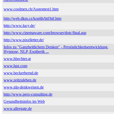
www.coolmen.ch/Augentest1.htm
http://web.dkm.cz/koplih/htf/htf.htm
http://www.lucy.de/
http://www.cinemaware.com/browser/dotc/final.asp
http://www.pixelletter.de/
Infos zu "Ganzheitlichem Denken" - Persönlichkeitsentwicklung,
Hypnose, NLP, Esotherik ...
www.hbechter.at
www.hpz.com
www.beckerbernd.de
www.zeitzuleben.de
www.nlp-denkweisen.de
http://www.pero-consulting.de
Gesundheitsinfos im Web
www.allergate.de