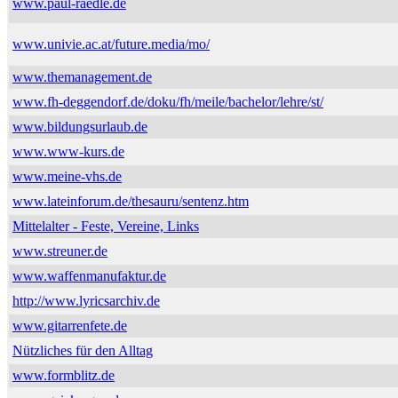
www.paul-raedle.de
www.univie.ac.at/future.media/mo/
www.themanagement.de
www.fh-deggendorf.de/doku/fh/meile/bachelor/lehre/st/
www.bildungsurlaub.de
www.www-kurs.de
www.meine-vhs.de
www.lateinforum.de/thesauru/sentenz.htm
Mittelalter - Feste, Vereine, Links
www.streuner.de
www.waffenmanufaktur.de
http://www.lyricsarchiv.de
www.gitarrenfete.de
Nützliches für den Alltag
www.formblitz.de