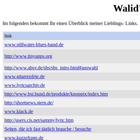
Walid
Im folgenden bekommt Ihr einen Überblick meiner Lieblings- Links.
link
www.stillwater-blues-band.de
http://www.tinyapps.org
http://www.absv.de/sbs/sbs_intro.html#auswahl
www.gitarrenfete.de
www.lyricsarchiv.de
http://www.bsi.bund.de/produkte/knoppix/index.htm
http://shortnews.stern.de/
www.klack.de
http://users.cis.net/sammy/lyric.htm
Seiten, die ich fast täglich brauche / besuche
www.kurzefrage.de