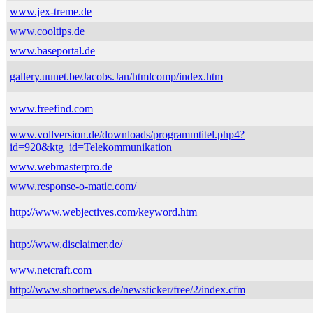
www.jex-treme.de
www.cooltips.de
www.baseportal.de
gallery.uunet.be/Jacobs.Jan/htmlcomp/index.htm
www.freefind.com
www.vollversion.de/downloads/programmtitel.php4?
id=920&ktg_id=Telekommunikation
www.webmasterpro.de
www.response-o-matic.com/
http://www.webjectives.com/keyword.htm
http://www.disclaimer.de/
www.netcraft.com
http://www.shortnews.de/newsticker/free/2/index.cfm