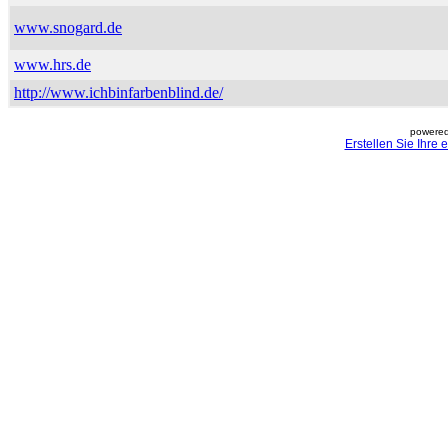
www.snogard.de
www.hrs.de
http://www.ichbinfarbenblind.de/
powered
Erstellen Sie Ihre