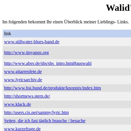
Walid
Im folgenden bekommt Ihr einen Überblick meiner Lieblings- Links.
link
www.stillwater-blues-band.de
http://www.tinyapps.org
http://www.absv.de/sbs/sbs_intro.html#auswahl
www.gitarrenfete.de
www.lyricsarchiv.de
http://www.bsi.bund.de/produkte/knoppix/index.htm
http://shortnews.stern.de/
www.klack.de
http://users.cis.net/sammy/lyric.htm
Seiten, die ich fast täglich brauche / besuche
www.kurzefrage.de