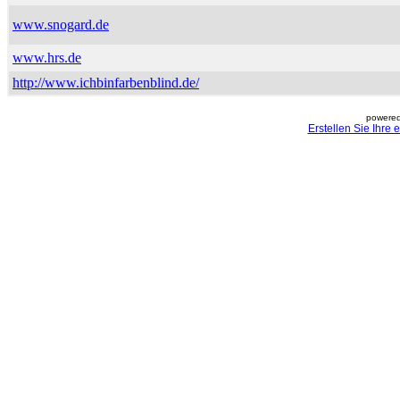
www.snogard.de
www.hrs.de
http://www.ichbinfarbenblind.de/
powered
Erstellen Sie Ihre