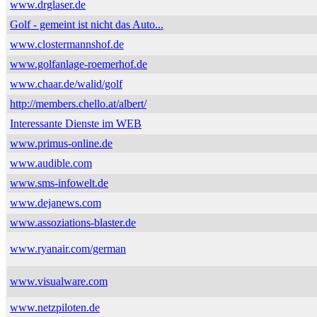
www.drglaser.de
Golf - gemeint ist nicht das Auto...
www.clostermannshof.de
www.golfanlage-roemerhof.de
www.chaar.de/walid/golf
http://members.chello.at/albert/
Interessante Dienste im WEB
www.primus-online.de
www.audible.com
www.sms-infowelt.de
www.dejanews.com
www.assoziations-blaster.de
www.ryanair.com/german
www.visualware.com
www.netzpiloten.de