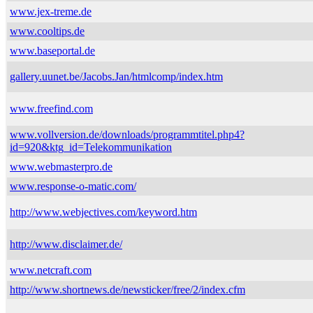
www.jex-treme.de
www.cooltips.de
www.baseportal.de
gallery.uunet.be/Jacobs.Jan/htmlcomp/index.htm
www.freefind.com
www.vollversion.de/downloads/programmtitel.php4?
id=920&ktg_id=Telekommunikation
www.webmasterpro.de
www.response-o-matic.com/
http://www.webjectives.com/keyword.htm
http://www.disclaimer.de/
www.netcraft.com
http://www.shortnews.de/newsticker/free/2/index.cfm