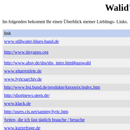
Walid
Im folgenden bekommt Ihr einen Überblick meiner Lieblings- Links.
link
www.stillwater-blues-band.de
http://www.tinyapps.org
http://www.absv.de/sbs/sbs_intro.html#auswahl
www.gitarrenfete.de
www.lyricsarchiv.de
http://www.bsi.bund.de/produkte/knoppix/index.htm
http://shortnews.stern.de/
www.klack.de
http://users.cis.net/sammy/lyric.htm
Seiten, die ich fast täglich brauche / besuche
www.kurzefrage.de