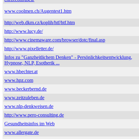
www.coolmen.ch/Augentest1.htm
http://web.dkm.cz/koplih/htf/htf.htm
http://www.lucy.de/
http://www.cinemaware.com/browser/dotc/final.asp
http://www.pixelletter.de/
Infos zu "Ganzheitlichem Denken" - Persönlichkeitsentwicklung,
Hypnose, NLP, Esotherik ...
www.hbechter.at
www.hpz.com
www.beckerbernd.de
www.zeitzuleben.de
www.nlp-denkweisen.de
http://www.pero-consulting.de
Gesundheitsinfos im Web
www.allergate.de