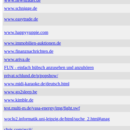
www.newstrader.de
www.schnigge.de
www.easytrade.de
www.happyyuppie.com
www.immobilien-auktionen.de
www.finanznachrichten.de
www.ariva.de
FUN - einfach hübsch anzusehen und anzuhören
privat.schlund.de/p/popshow/
www.midi-karaoke.de/deutsch.html
www.go2sleep.be
www.kimble.de
test.multi-m.de/vasa-energy/img/fight.swf
woclu2.informatik.uni-leipzig.de/html/suche_2.html#anag
chris.com/ascii/