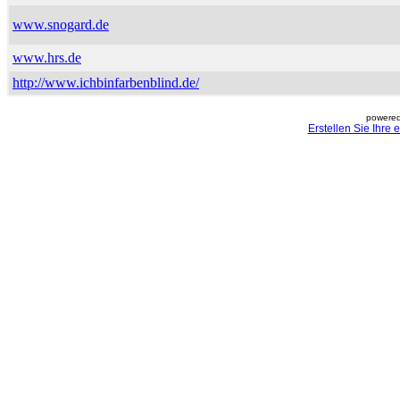
www.snogard.de
www.hrs.de
http://www.ichbinfarbenblind.de/
powered
Erstellen Sie Ihre