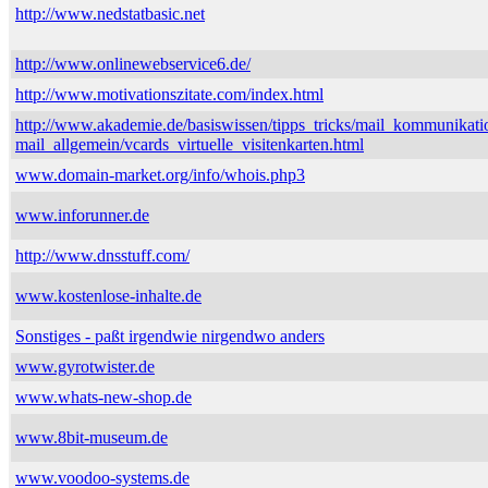
http://www.nedstatbasic.net
http://www.onlinewebservice6.de/
http://www.motivationszitate.com/index.html
http://www.akademie.de/basiswissen/tipps_tricks/mail_kommunikati
mail_allgemein/vcards_virtuelle_visitenkarten.html
www.domain-market.org/info/whois.php3
www.inforunner.de
http://www.dnsstuff.com/
www.kostenlose-inhalte.de
Sonstiges - paßt irgendwie nirgendwo anders
www.gyrotwister.de
www.whats-new-shop.de
www.8bit-museum.de
www.voodoo-systems.de