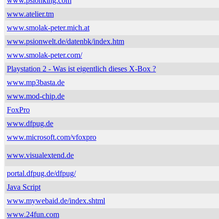
www.psionking.com
www.atelier.tm
www.smolak-peter.mich.at
www.psionwelt.de/datenbk/index.htm
www.smolak-peter.com/
Playstation 2 - Was ist eigentlich dieses X-Box ?
www.mp3basta.de
www.mod-chip.de
FoxPro
www.dfpug.de
www.microsoft.com/vfoxpro
www.visualextend.de
portal.dfpug.de/dfpug/
Java Script
www.mywebaid.de/index.shtml
www.24fun.com