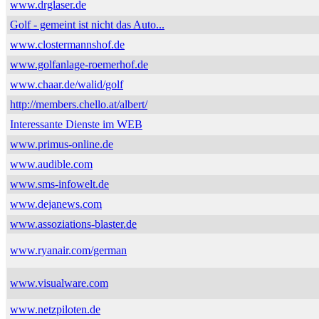
www.drglaser.de
Golf - gemeint ist nicht das Auto...
www.clostermannshof.de
www.golfanlage-roemerhof.de
www.chaar.de/walid/golf
http://members.chello.at/albert/
Interessante Dienste im WEB
www.primus-online.de
www.audible.com
www.sms-infowelt.de
www.dejanews.com
www.assoziations-blaster.de
www.ryanair.com/german
www.visualware.com
www.netzpiloten.de