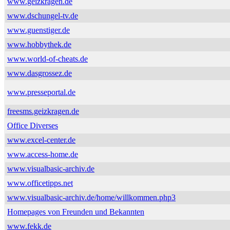
www.geizkragen.de
www.dschungel-tv.de
www.guenstiger.de
www.hobbythek.de
www.world-of-cheats.de
www.dasgrossez.de
www.presseportal.de
freesms.geizkragen.de
Office Diverses
www.excel-center.de
www.access-home.de
www.visualbasic-archiv.de
www.officetipps.net
www.visualbasic-archiv.de/home/willkommen.php3
Homepages von Freunden und Bekannten
www.fekk.de