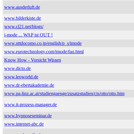
www.ausderluft.de
www.bilderkiste.de
www.cl21.net/blogs/
i-mode ... WAP ist OUT !
www.nttdocomo.co.jp/english/p_s/imode
www.eurotechnology.com/imode/faq.html
Know How - Vorsicht Wissen
www.dicto.de
www.leoworld.de
www.dr-ebertakademie.de
www.pa-linz.ac.at/studiengaenge/zusatzstudien/cis/otto/otto.htm
www.it-prozess-manager.de
www.hypnoseseminar.de
www.internet-abc.de