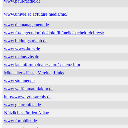
www.paul-raedle.de
www.univie.ac.at/future.media/mo/
www.themanagement.de
www.fh-deggendorf.de/doku/fh/meile/bachelor/lehre/st/
www.bildungsurlaub.de
www.www-kurs.de
www.meine-vhs.de
www.lateinforum.de/thesauru/sentenz.htm
Mittelalter - Feste, Vereine, Links
www.streuner.de
www.waffenmanufaktur.de
http://www.lyricsarchiv.de
www.gitarrenfete.de
Nützliches für den Alltag
www.formblitz.de