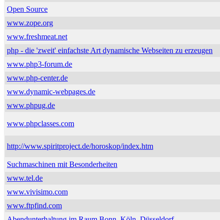
Open Source
www.zope.org
www.freshmeat.net
php - die 'zweit' einfachste Art dynamische Webseiten zu erzeugen
www.php3-forum.de
www.php-center.de
www.dynamic-webpages.de
www.phpug.de
www.phpclasses.com
http://www.spiritproject.de/horoskop/index.htm
Suchmaschinen mit Besonderheiten
www.tel.de
www.vivisimo.com
www.ftpfind.com
Abendunterhaltung im Raum Bonn, Köln, Düsseldorf