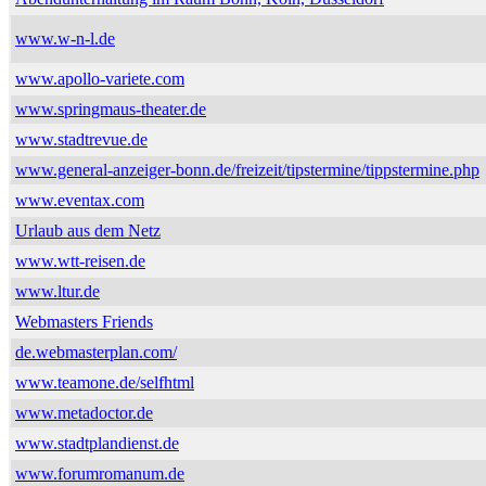
www.w-n-l.de
www.apollo-variete.com
www.springmaus-theater.de
www.stadtrevue.de
www.general-anzeiger-bonn.de/freizeit/tipstermine/tippstermine.php
www.eventax.com
Urlaub aus dem Netz
www.wtt-reisen.de
www.ltur.de
Webmasters Friends
de.webmasterplan.com/
www.teamone.de/selfhtml
www.metadoctor.de
www.stadtplandienst.de
www.forumromanum.de