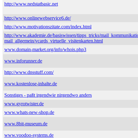
http://www.nedstatbasic.net
http://www.onlinewebservice6.de/
http://www.motivationszitate.com/index.html
http://www.akademie.de/basiswissen/tipps_tricks/mail_kommunikati
mail_allgemein/vcards_virtuelle_visitenkarten.html
www.domain-market.org/info/whois.php3
www.inforunner.de
http://www.dnsstuff.com/
www.kostenlose-inhalte.de
Sonstiges - paßt irgendwie nirgendwo anders
www.gyrotwister.de
www.whats-new-shop.de
www.8bit-museum.de
www.voodoo-systems.de