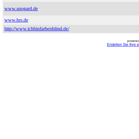
www.snogard.de
www.hrs.de
http://www.ichbinfarbenblind.de/
powered
Erstellen Sie Ihre