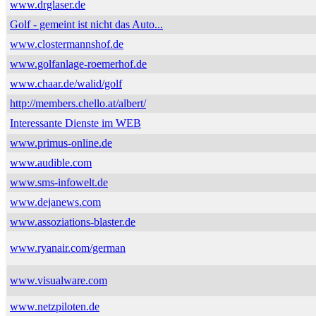
www.drglaser.de
Golf - gemeint ist nicht das Auto...
www.clostermannshof.de
www.golfanlage-roemerhof.de
www.chaar.de/walid/golf
http://members.chello.at/albert/
Interessante Dienste im WEB
www.primus-online.de
www.audible.com
www.sms-infowelt.de
www.dejanews.com
www.assoziations-blaster.de
www.ryanair.com/german
www.visualware.com
www.netzpiloten.de