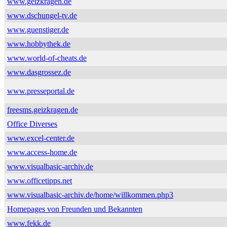
www.geizkragen.de
www.dschungel-tv.de
www.guenstiger.de
www.hobbythek.de
www.world-of-cheats.de
www.dasgrossez.de
www.presseportal.de
freesms.geizkragen.de
Office Diverses
www.excel-center.de
www.access-home.de
www.visualbasic-archiv.de
www.officetipps.net
www.visualbasic-archiv.de/home/willkommen.php3
Homepages von Freunden und Bekannten
www.fekk.de