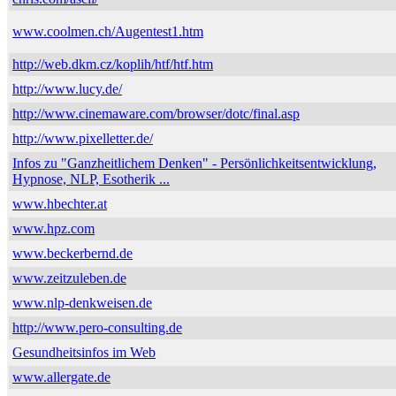
www.coolmen.ch/Augentest1.htm
http://web.dkm.cz/koplih/htf/htf.htm
http://www.lucy.de/
http://www.cinemaware.com/browser/dotc/final.asp
http://www.pixelletter.de/
Infos zu "Ganzheitlichem Denken" - Persönlichkeitsentwicklung,
Hypnose, NLP, Esotherik ...
www.hbechter.at
www.hpz.com
www.beckerbernd.de
www.zeitzuleben.de
www.nlp-denkweisen.de
http://www.pero-consulting.de
Gesundheitsinfos im Web
www.allergate.de