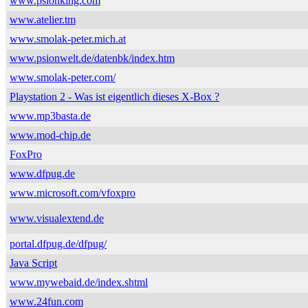
www.psionking.com
www.atelier.tm
www.smolak-peter.mich.at
www.psionwelt.de/datenbk/index.htm
www.smolak-peter.com/
Playstation 2 - Was ist eigentlich dieses X-Box ?
www.mp3basta.de
www.mod-chip.de
FoxPro
www.dfpug.de
www.microsoft.com/vfoxpro
www.visualextend.de
portal.dfpug.de/dfpug/
Java Script
www.mywebaid.de/index.shtml
www.24fun.com