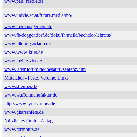
www.paul-raedle.de
www.univie.ac.at/future.media/mo/
www.themanagement.de
www.fh-deggendorf.de/doku/fh/meile/bachelor/lehre/st/
www.bildungsurlaub.de
www.www-kurs.de
www.meine-vhs.de
www.lateinforum.de/thesauru/sentenz.htm
Mittelalter - Feste, Vereine, Links
www.streuner.de
www.waffenmanufaktur.de
http://www.lyricsarchiv.de
www.gitarrenfete.de
Nützliches für den Alltag
www.formblitz.de