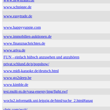
www.newstrader.de
www.schnigge.de
www.easytrade.de
www.happyyuppie.com
www.immobilien-auktionen.de
www.finanznachrichten.de
www.ariva.de
FUN - einfach hübsch anzusehen und anzuhören
privat.schlund.de/p/popshow/
www.midi-karaoke.de/deutsch.html
www.go2sleep.be
www.kimble.de
test.multi-m.de/vasa-energy/img/fight.swf
woclu2.informatik.uni-leipzig.de/html/suche_2.html#anag
chris.com/ascii/