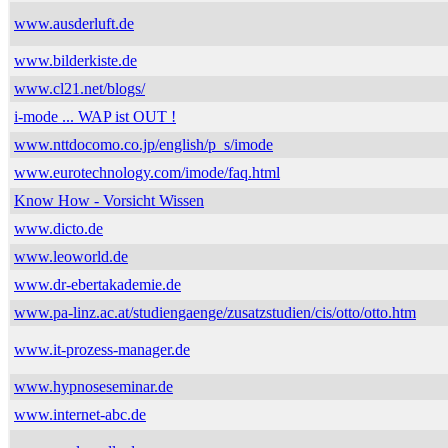
www.ausderluft.de
www.bilderkiste.de
www.cl21.net/blogs/
i-mode ... WAP ist OUT !
www.nttdocomo.co.jp/english/p_s/imode
www.eurotechnology.com/imode/faq.html
Know How - Vorsicht Wissen
www.dicto.de
www.leoworld.de
www.dr-ebertakademie.de
www.pa-linz.ac.at/studiengaenge/zusatzstudien/cis/otto/otto.htm
www.it-prozess-manager.de
www.hypnoseseminar.de
www.internet-abc.de