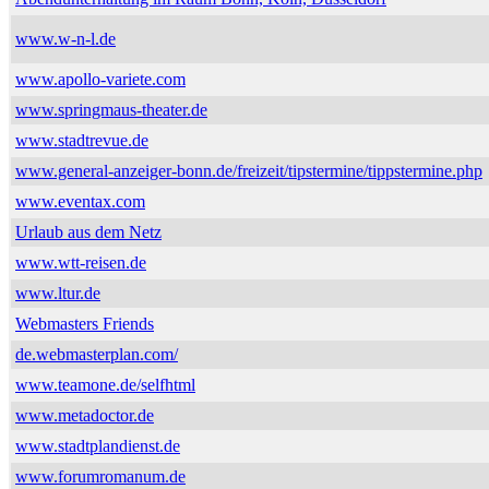
www.w-n-l.de
www.apollo-variete.com
www.springmaus-theater.de
www.stadtrevue.de
www.general-anzeiger-bonn.de/freizeit/tipstermine/tippstermine.php
www.eventax.com
Urlaub aus dem Netz
www.wtt-reisen.de
www.ltur.de
Webmasters Friends
de.webmasterplan.com/
www.teamone.de/selfhtml
www.metadoctor.de
www.stadtplandienst.de
www.forumromanum.de