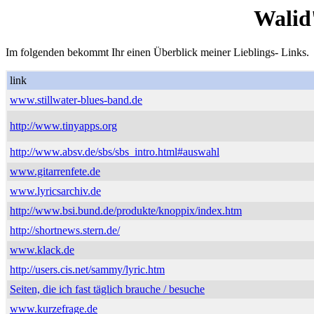
Walid
Im folgenden bekommt Ihr einen Überblick meiner Lieblings- Links.
link
www.stillwater-blues-band.de
http://www.tinyapps.org
http://www.absv.de/sbs/sbs_intro.html#auswahl
www.gitarrenfete.de
www.lyricsarchiv.de
http://www.bsi.bund.de/produkte/knoppix/index.htm
http://shortnews.stern.de/
www.klack.de
http://users.cis.net/sammy/lyric.htm
Seiten, die ich fast täglich brauche / besuche
www.kurzefrage.de