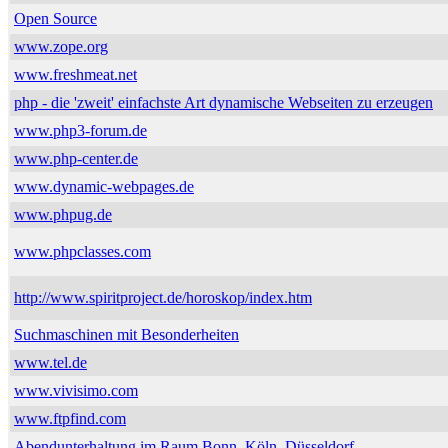
Open Source
www.zope.org
www.freshmeat.net
php - die 'zweit' einfachste Art dynamische Webseiten zu erzeugen
www.php3-forum.de
www.php-center.de
www.dynamic-webpages.de
www.phpug.de
www.phpclasses.com
http://www.spiritproject.de/horoskop/index.htm
Suchmaschinen mit Besonderheiten
www.tel.de
www.vivisimo.com
www.ftpfind.com
Abendunterhaltung im Raum Bonn, Köln, Düsseldorf