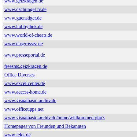
www.geizkragen.de
www.dschungel-tv.de
www.guenstiger.de
www.hobbythek.de
www.world-of-cheats.de
www.dasgrossez.de
www.presseportal.de
freesms.geizkragen.de
Office Diverses
www.excel-center.de
www.access-home.de
www.visualbasic-archiv.de
www.officetipps.net
www.visualbasic-archiv.de/home/willkommen.php3
Homepages von Freunden und Bekannten
www.fekk.de