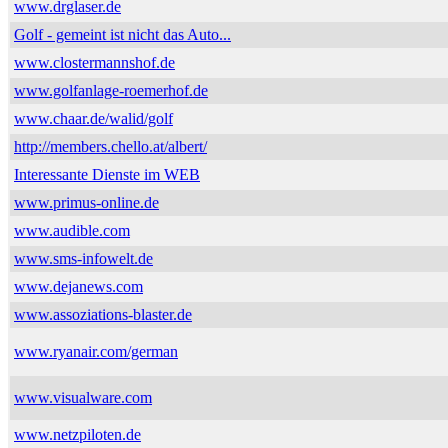
www.drglaser.de
Golf - gemeint ist nicht das Auto...
www.clostermannshof.de
www.golfanlage-roemerhof.de
www.chaar.de/walid/golf
http://members.chello.at/albert/
Interessante Dienste im WEB
www.primus-online.de
www.audible.com
www.sms-infowelt.de
www.dejanews.com
www.assoziations-blaster.de
www.ryanair.com/german
www.visualware.com
www.netzpiloten.de