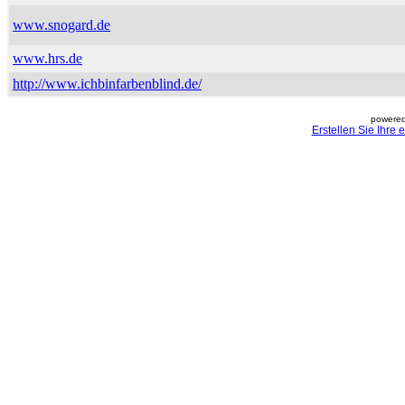
www.snogard.de
www.hrs.de
http://www.ichbinfarbenblind.de/
powered
Erstellen Sie Ihre