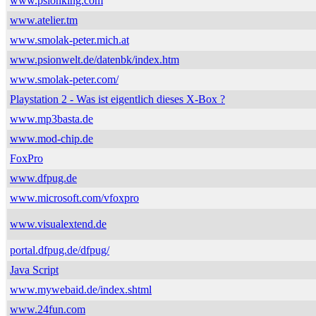
www.psionking.com
www.atelier.tm
www.smolak-peter.mich.at
www.psionwelt.de/datenbk/index.htm
www.smolak-peter.com/
Playstation 2 - Was ist eigentlich dieses X-Box ?
www.mp3basta.de
www.mod-chip.de
FoxPro
www.dfpug.de
www.microsoft.com/vfoxpro
www.visualextend.de
portal.dfpug.de/dfpug/
Java Script
www.mywebaid.de/index.shtml
www.24fun.com