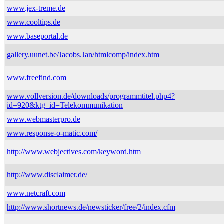
www.jex-treme.de
www.cooltips.de
www.baseportal.de
gallery.uunet.be/Jacobs.Jan/htmlcomp/index.htm
www.freefind.com
www.vollversion.de/downloads/programmtitel.php4?
id=920&ktg_id=Telekommunikation
www.webmasterpro.de
www.response-o-matic.com/
http://www.webjectives.com/keyword.htm
http://www.disclaimer.de/
www.netcraft.com
http://www.shortnews.de/newsticker/free/2/index.cfm