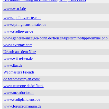
www.w-n-l.de
www.apollo-variete.com
www.springmaus-theater.de
www.stadtrevue.de
www.general-anzeiger-bonn.de/freizeit/tipstermine/tippstermine.php
www.eventax.com
Urlaub aus dem Netz
www.wtt-reisen.de
www.ltur.de
Webmasters Friends
de.webmasterplan.com/
www.teamone.de/selfhtml
www.metadoctor.de
www.stadtplandienst.de
www.forumromanum.de