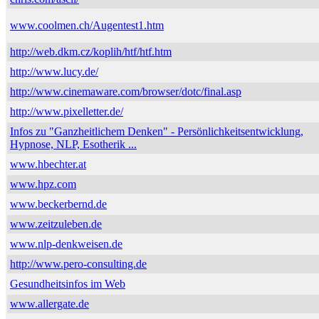
www.coolmen.ch/Augentest1.htm
http://web.dkm.cz/koplih/htf/htf.htm
http://www.lucy.de/
http://www.cinemaware.com/browser/dotc/final.asp
http://www.pixelletter.de/
Infos zu "Ganzheitlichem Denken" - Persönlichkeitsentwicklung,
Hypnose, NLP, Esotherik ...
www.hbechter.at
www.hpz.com
www.beckerbernd.de
www.zeitzuleben.de
www.nlp-denkweisen.de
http://www.pero-consulting.de
Gesundheitsinfos im Web
www.allergate.de