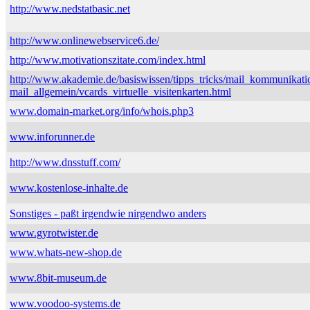
http://www.nedstatbasic.net
http://www.onlinewebservice6.de/
http://www.motivationszitate.com/index.html
http://www.akademie.de/basiswissen/tipps_tricks/mail_kommunikati
mail_allgemein/vcards_virtuelle_visitenkarten.html
www.domain-market.org/info/whois.php3
www.inforunner.de
http://www.dnsstuff.com/
www.kostenlose-inhalte.de
Sonstiges - paßt irgendwie nirgendwo anders
www.gyrotwister.de
www.whats-new-shop.de
www.8bit-museum.de
www.voodoo-systems.de