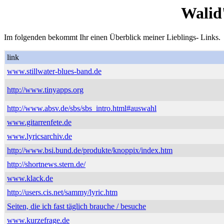
Walid
Im folgenden bekommt Ihr einen Überblick meiner Lieblings- Links.
link
www.stillwater-blues-band.de
http://www.tinyapps.org
http://www.absv.de/sbs/sbs_intro.html#auswahl
www.gitarrenfete.de
www.lyricsarchiv.de
http://www.bsi.bund.de/produkte/knoppix/index.htm
http://shortnews.stern.de/
www.klack.de
http://users.cis.net/sammy/lyric.htm
Seiten, die ich fast täglich brauche / besuche
www.kurzefrage.de