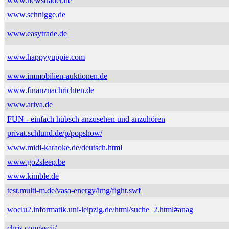
www.newstrader.de
www.schnigge.de
www.easytrade.de
www.happyyuppie.com
www.immobilien-auktionen.de
www.finanznachrichten.de
www.ariva.de
FUN - einfach hübsch anzusehen und anzuhören
privat.schlund.de/p/popshow/
www.midi-karaoke.de/deutsch.html
www.go2sleep.be
www.kimble.de
test.multi-m.de/vasa-energy/img/fight.swf
woclu2.informatik.uni-leipzig.de/html/suche_2.html#anag
chris.com/ascii/