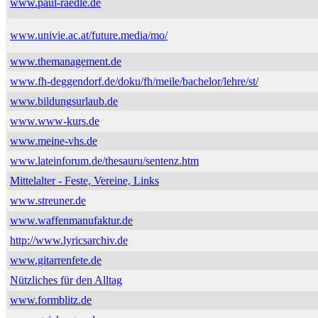
www.paul-raedle.de
www.univie.ac.at/future.media/mo/
www.themanagement.de
www.fh-deggendorf.de/doku/fh/meile/bachelor/lehre/st/
www.bildungsurlaub.de
www.www-kurs.de
www.meine-vhs.de
www.lateinforum.de/thesauru/sentenz.htm
Mittelalter - Feste, Vereine, Links
www.streuner.de
www.waffenmanufaktur.de
http://www.lyricsarchiv.de
www.gitarrenfete.de
Nützliches für den Alltag
www.formblitz.de