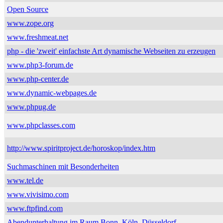
Open Source
www.zope.org
www.freshmeat.net
php - die 'zweit' einfachste Art dynamische Webseiten zu erzeugen
www.php3-forum.de
www.php-center.de
www.dynamic-webpages.de
www.phpug.de
www.phpclasses.com
http://www.spiritproject.de/horoskop/index.htm
Suchmaschinen mit Besonderheiten
www.tel.de
www.vivisimo.com
www.ftpfind.com
Abendunterhaltung im Raum Bonn, Köln, Düsseldorf