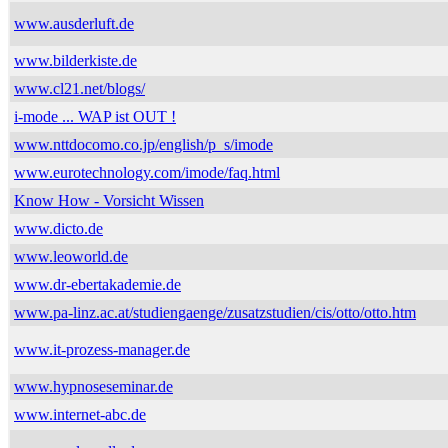
www.ausderluft.de
www.bilderkiste.de
www.cl21.net/blogs/
i-mode ... WAP ist OUT !
www.nttdocomo.co.jp/english/p_s/imode
www.eurotechnology.com/imode/faq.html
Know How - Vorsicht Wissen
www.dicto.de
www.leoworld.de
www.dr-ebertakademie.de
www.pa-linz.ac.at/studiengaenge/zusatzstudien/cis/otto/otto.htm
www.it-prozess-manager.de
www.hypnoseseminar.de
www.internet-abc.de