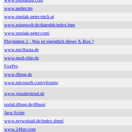
www.psionking.com
www.atelier.tm
www.smolak-peter.mich.at
www.psionwelt.de/datenbk/index.htm
www.smolak-peter.com/
Playstation 2 - Was ist eigentlich dieses X-Box ?
www.mp3basta.de
www.mod-chip.de
FoxPro
www.dfpug.de
www.microsoft.com/vfoxpro
www.visualextend.de
portal.dfpug.de/dfpug/
Java Script
www.mywebaid.de/index.shtml
www.24fun.com