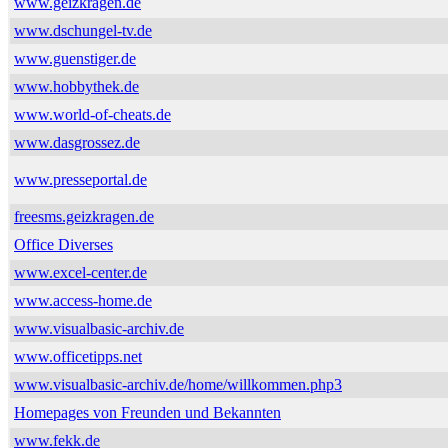
www.geizkragen.de
www.dschungel-tv.de
www.guenstiger.de
www.hobbythek.de
www.world-of-cheats.de
www.dasgrossez.de
www.presseportal.de
freesms.geizkragen.de
Office Diverses
www.excel-center.de
www.access-home.de
www.visualbasic-archiv.de
www.officetipps.net
www.visualbasic-archiv.de/home/willkommen.php3
Homepages von Freunden und Bekannten
www.fekk.de