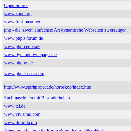
Open Source
www.zope.org
www.freshmeat.net
php - die 'zweit' einfachste Art dynamische Webseiten zu erzeugen
www.php3-forum.de
www.php-center.de
www.dynamic-webpages.de
www.phpug.de
www.phpclasses.com
http://www.spiritproject.de/horoskop/index.htm
Suchmaschinen mit Besonderheiten
www.tel.de
www.vivisimo.com
www.ftpfind.com
Abendunterhaltung im Raum Bonn, Köln, Düsseldorf