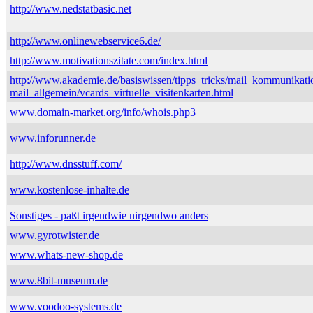
http://www.nedstatbasic.net
http://www.onlinewebservice6.de/
http://www.motivationszitate.com/index.html
http://www.akademie.de/basiswissen/tipps_tricks/mail_kommunikati
mail_allgemein/vcards_virtuelle_visitenkarten.html
www.domain-market.org/info/whois.php3
www.inforunner.de
http://www.dnsstuff.com/
www.kostenlose-inhalte.de
Sonstiges - paßt irgendwie nirgendwo anders
www.gyrotwister.de
www.whats-new-shop.de
www.8bit-museum.de
www.voodoo-systems.de