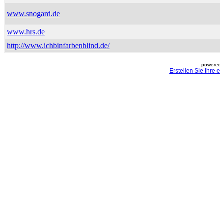
www.snogard.de
www.hrs.de
http://www.ichbinfarbenblind.de/
powered
Erstellen Sie Ihre