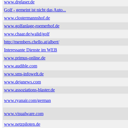
www.drglaser.de
Golf - gemeint ist nicht das Auto...
www.clostermannshof.de
www.golfanlage-roemerhof.de
www.chaar.de/walid/golf
http://members.chello.at/albert/
Interessante Dienste im WEB
www.primus-online.de
www.audible.com
www.sms-infowelt.de
www.dejanews.com
www.assoziations-blaster.de
www.ryanair.com/german
www.visualware.com
www.netzpiloten.de