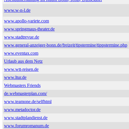
www.w-n-l.de
www.apollo-variete.com
www.springmaus-theater.de
www.stadtrevue.de
www.general-anzeiger-bonn.de/freizeit/tipstermine/tippstermine.php
www.eventax.com
Urlaub aus dem Netz
www.wtt-reisen.de
www.ltur.de
Webmasters Friends
de.webmasterplan.com/
www.teamone.de/selfhtml
www.metadoctor.de
www.stadtplandienst.de
www.forumromanum.de