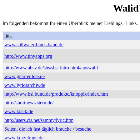
Walid
Im folgenden bekommt Ihr einen Überblick meiner Lieblings- Links.
link
www.stillwater-blues-band.de
http://www.tinyapps.org
http://www.absv.de/sbs/sbs_intro.html#auswahl
www.gitarrenfete.de
www.lyricsarchiv.de
http://www.bsi.bund.de/produkte/knoppix/index.htm
http://shortnews.stern.de/
www.klack.de
http://users.cis.net/sammy/lyric.htm
Seiten, die ich fast täglich brauche / besuche
www.kurzefrage.de