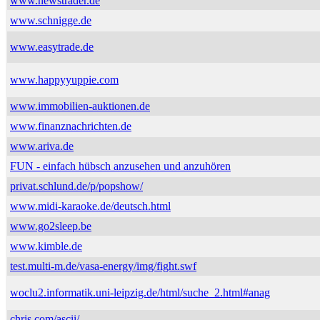
www.newstrader.de
www.schnigge.de
www.easytrade.de
www.happyyuppie.com
www.immobilien-auktionen.de
www.finanznachrichten.de
www.ariva.de
FUN - einfach hübsch anzusehen und anzuhören
privat.schlund.de/p/popshow/
www.midi-karaoke.de/deutsch.html
www.go2sleep.be
www.kimble.de
test.multi-m.de/vasa-energy/img/fight.swf
woclu2.informatik.uni-leipzig.de/html/suche_2.html#anag
chris.com/ascii/