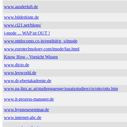
www.ausderluft.de
www.bilderkiste.de
www.cl21.net/blogs/
i-mode ... WAP ist OUT !
www.nttdocomo.co.jp/english/p_s/imode
www.eurotechnology.com/imode/faq.html
Know How - Vorsicht Wissen
www.dicto.de
www.leoworld.de
www.dr-ebertakademie.de
www.pa-linz.ac.at/studiengaenge/zusatzstudien/cis/otto/otto.htm
www.it-prozess-manager.de
www.hypnoseseminar.de
www.internet-abc.de