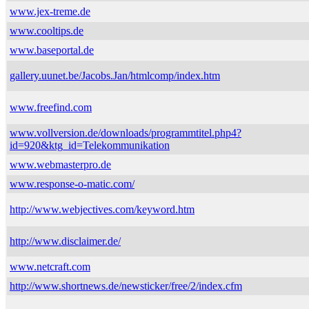
www.jex-treme.de
www.cooltips.de
www.baseportal.de
gallery.uunet.be/Jacobs.Jan/htmlcomp/index.htm
www.freefind.com
www.vollversion.de/downloads/programmtitel.php4?
id=920&ktg_id=Telekommunikation
www.webmasterpro.de
www.response-o-matic.com/
http://www.webjectives.com/keyword.htm
http://www.disclaimer.de/
www.netcraft.com
http://www.shortnews.de/newsticker/free/2/index.cfm