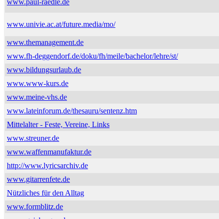
www.paul-raedle.de
www.univie.ac.at/future.media/mo/
www.themanagement.de
www.fh-deggendorf.de/doku/fh/meile/bachelor/lehre/st/
www.bildungsurlaub.de
www.www-kurs.de
www.meine-vhs.de
www.lateinforum.de/thesauru/sentenz.htm
Mittelalter - Feste, Vereine, Links
www.streuner.de
www.waffenmanufaktur.de
http://www.lyricsarchiv.de
www.gitarrenfete.de
Nützliches für den Alltag
www.formblitz.de