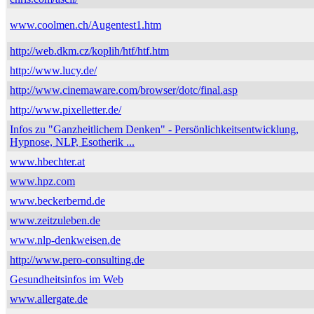
www.coolmen.ch/Augentest1.htm
http://web.dkm.cz/koplih/htf/htf.htm
http://www.lucy.de/
http://www.cinemaware.com/browser/dotc/final.asp
http://www.pixelletter.de/
Infos zu "Ganzheitlichem Denken" - Persönlichkeitsentwicklung,
Hypnose, NLP, Esotherik ...
www.hbechter.at
www.hpz.com
www.beckerbernd.de
www.zeitzuleben.de
www.nlp-denkweisen.de
http://www.pero-consulting.de
Gesundheitsinfos im Web
www.allergate.de