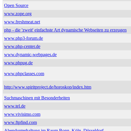
Open Source
www.zope.org
www.freshmeat.net
php - die 'zweit' einfachste Art dynamische Webseiten zu erzeugen
www.php3-forum.de
www.php-center.de
www.dynamic-webpages.de
www.phpug.de
www.phpclasses.com
http://www.spiritproject.de/horoskop/index.htm
Suchmaschinen mit Besonderheiten
www.tel.de
www.vivisimo.com
www.ftpfind.com
Abendunterhaltung im Raum Bonn, Köln, Düsseldorf