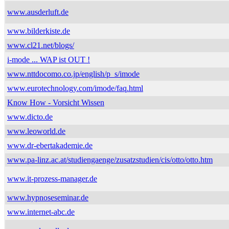
www.ausderluft.de
www.bilderkiste.de
www.cl21.net/blogs/
i-mode ... WAP ist OUT !
www.nttdocomo.co.jp/english/p_s/imode
www.eurotechnology.com/imode/faq.html
Know How - Vorsicht Wissen
www.dicto.de
www.leoworld.de
www.dr-ebertakademie.de
www.pa-linz.ac.at/studiengaenge/zusatzstudien/cis/otto/otto.htm
www.it-prozess-manager.de
www.hypnoseseminar.de
www.internet-abc.de