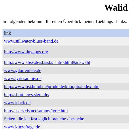
Walid
Im folgenden bekommt Ihr einen Überblick meiner Lieblings- Links.
link
www.stillwater-blues-band.de
http://www.tinyapps.org
http://www.absv.de/sbs/sbs_intro.html#auswahl
www.gitarrenfete.de
www.lyricsarchiv.de
http://www.bsi.bund.de/produkte/knoppix/index.htm
http://shortnews.stern.de/
www.klack.de
http://users.cis.net/sammy/lyric.htm
Seiten, die ich fast täglich brauche / besuche
www.kurzefrage.de