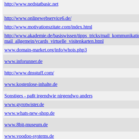
http://www.nedstatbasic.net
http://www.onlinewebservice6.de/
http://www.motivationszitate.com/index.html
http://www.akademie.de/basiswissen/tipps_tricks/mail_kommunikati
mail_allgemein/vcards_virtuelle_visitenkarten.html
www.domain-market.org/info/whois.php3
www.inforunner.de
http://www.dnsstuff.com/
www.kostenlose-inhalte.de
Sonstiges - paßt irgendwie nirgendwo anders
www.gyrotwister.de
www.whats-new-shop.de
www.8bit-museum.de
www.voodoo-systems.de