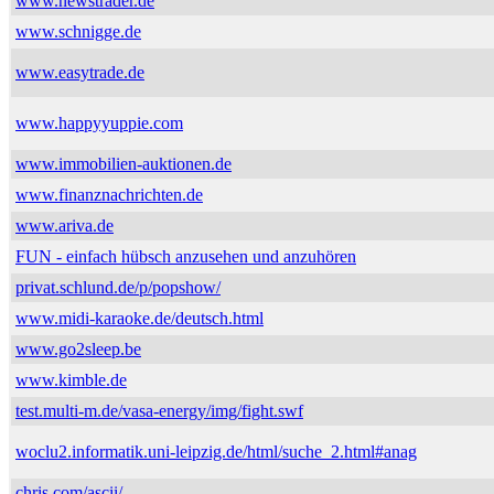
www.newstrader.de
www.schnigge.de
www.easytrade.de
www.happyyuppie.com
www.immobilien-auktionen.de
www.finanznachrichten.de
www.ariva.de
FUN - einfach hübsch anzusehen und anzuhören
privat.schlund.de/p/popshow/
www.midi-karaoke.de/deutsch.html
www.go2sleep.be
www.kimble.de
test.multi-m.de/vasa-energy/img/fight.swf
woclu2.informatik.uni-leipzig.de/html/suche_2.html#anag
chris.com/ascii/