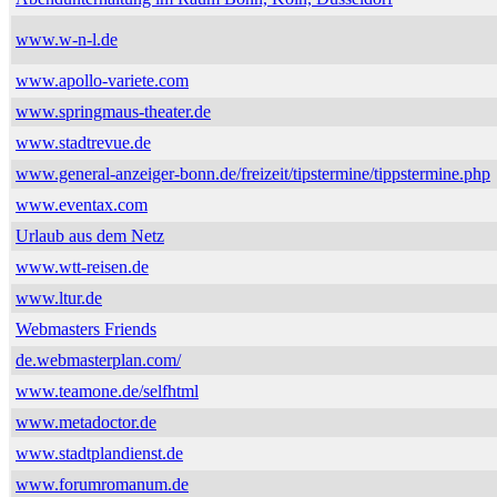
www.w-n-l.de
www.apollo-variete.com
www.springmaus-theater.de
www.stadtrevue.de
www.general-anzeiger-bonn.de/freizeit/tipstermine/tippstermine.php
www.eventax.com
Urlaub aus dem Netz
www.wtt-reisen.de
www.ltur.de
Webmasters Friends
de.webmasterplan.com/
www.teamone.de/selfhtml
www.metadoctor.de
www.stadtplandienst.de
www.forumromanum.de