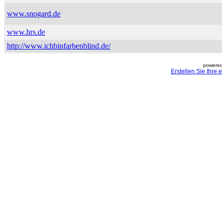
www.snogard.de
www.hrs.de
http://www.ichbinfarbenblind.de/
powered
Erstellen Sie Ihre