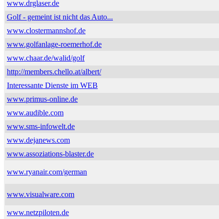
www.drglaser.de
Golf - gemeint ist nicht das Auto...
www.clostermannshof.de
www.golfanlage-roemerhof.de
www.chaar.de/walid/golf
http://members.chello.at/albert/
Interessante Dienste im WEB
www.primus-online.de
www.audible.com
www.sms-infowelt.de
www.dejanews.com
www.assoziations-blaster.de
www.ryanair.com/german
www.visualware.com
www.netzpiloten.de