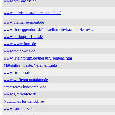
www.paul-raedle.de
www.univie.ac.at/future.media/mo/
www.themanagement.de
www.fh-deggendorf.de/doku/fh/meile/bachelor/lehre/st/
www.bildungsurlaub.de
www.www-kurs.de
www.meine-vhs.de
www.lateinforum.de/thesauru/sentenz.htm
Mittelalter - Feste, Vereine, Links
www.streuner.de
www.waffenmanufaktur.de
http://www.lyricsarchiv.de
www.gitarrenfete.de
Nützliches für den Alltag
www.formblitz.de