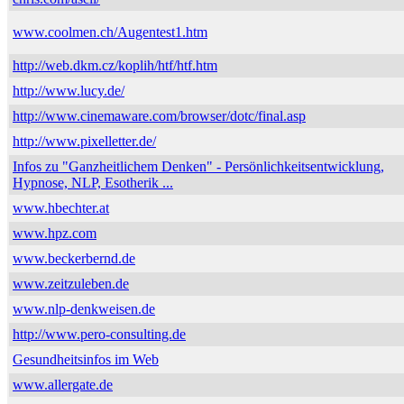
www.coolmen.ch/Augentest1.htm
http://web.dkm.cz/koplih/htf/htf.htm
http://www.lucy.de/
http://www.cinemaware.com/browser/dotc/final.asp
http://www.pixelletter.de/
Infos zu "Ganzheitlichem Denken" - Persönlichkeitsentwicklung,
Hypnose, NLP, Esotherik ...
www.hbechter.at
www.hpz.com
www.beckerbernd.de
www.zeitzuleben.de
www.nlp-denkweisen.de
http://www.pero-consulting.de
Gesundheitsinfos im Web
www.allergate.de