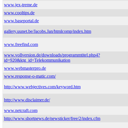
www.jex-treme.de
www.cooltips.de
www.baseportal.de
gallery.uunet.be/Jacobs.Jan/htmlcomp/index.htm
www.freefind.com
www.vollversion.de/downloads/programmtitel.php4?
id=920&ktg_id=Telekommunikation
www.webmasterpro.de
www.response-o-matic.com/
http://www.webjectives.com/keyword.htm
http://www.disclaimer.de/
www.netcraft.com
http://www.shortnews.de/newsticker/free/2/index.cfm