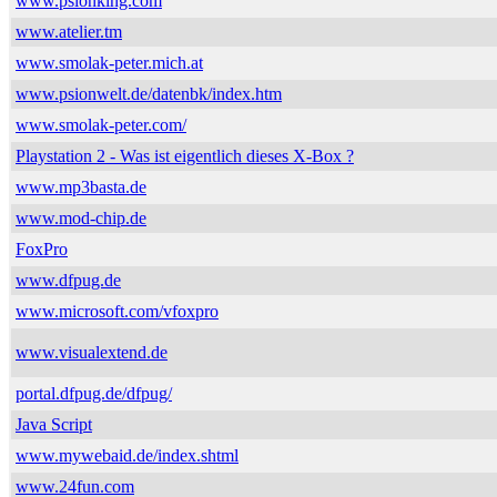
www.psionking.com
www.atelier.tm
www.smolak-peter.mich.at
www.psionwelt.de/datenbk/index.htm
www.smolak-peter.com/
Playstation 2 - Was ist eigentlich dieses X-Box ?
www.mp3basta.de
www.mod-chip.de
FoxPro
www.dfpug.de
www.microsoft.com/vfoxpro
www.visualextend.de
portal.dfpug.de/dfpug/
Java Script
www.mywebaid.de/index.shtml
www.24fun.com