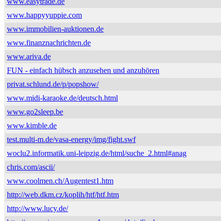
www.easytrade.de
www.happyyuppie.com
www.immobilien-auktionen.de
www.finanznachrichten.de
www.ariva.de
FUN - einfach hübsch anzusehen und anzuhören
privat.schlund.de/p/popshow/
www.midi-karaoke.de/deutsch.html
www.go2sleep.be
www.kimble.de
test.multi-m.de/vasa-energy/img/fight.swf
woclu2.informatik.uni-leipzig.de/html/suche_2.html#anag
chris.com/ascii/
www.coolmen.ch/Augentest1.htm
http://web.dkm.cz/koplih/htf/htf.htm
http://www.lucy.de/