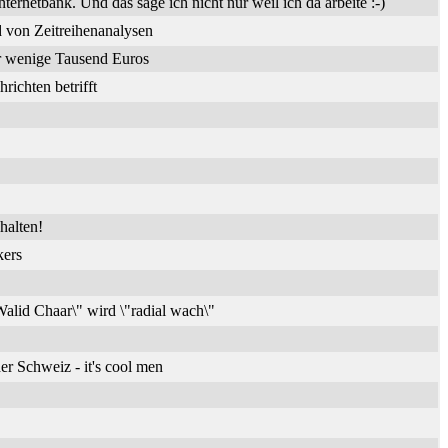
nternetbank. Und das sage ich nicht nur weil ich da arbeite :-)
 von Zeitreihenanalysen
ür wenige Tausend Euros
ichten betrifft
halten!
kers
alid Chaar\" wird \"radial wach\"
er Schweiz - it's cool men