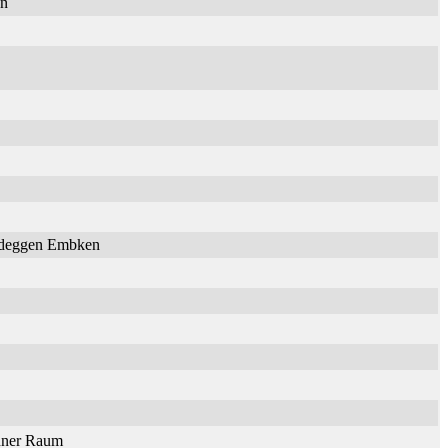
en
Nideggen Embken
onner Raum