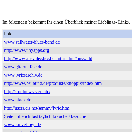
Im folgenden bekommt Ihr einen Überblick meiner Lieblings- Links.
link
www.stillwater-blues-band.de
http://www.tinyapps.org
http://www.absv.de/sbs/sbs_intro.html#auswahl
www.gitarrenfete.de
www.lyricsarchiv.de
http://www.bsi.bund.de/produkte/knoppix/index.htm
http://shortnews.stern.de/
www.klack.de
http://users.cis.net/sammy/lyric.htm
Seiten, die ich fast täglich brauche / besuche
www.kurzefrage.de