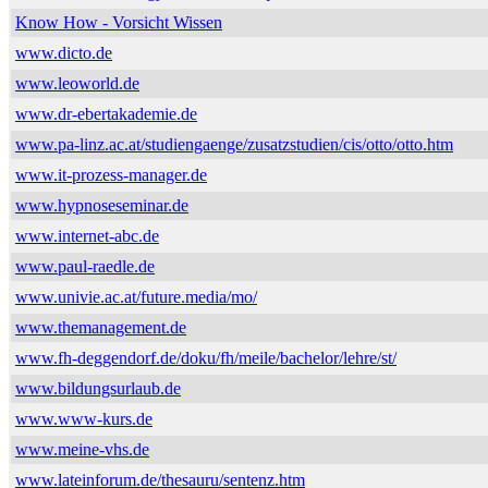
Know How - Vorsicht Wissen
www.dicto.de
www.leoworld.de
www.dr-ebertakademie.de
www.pa-linz.ac.at/studiengaenge/zusatzstudien/cis/otto/otto.htm
www.it-prozess-manager.de
www.hypnoseseminar.de
www.internet-abc.de
www.paul-raedle.de
www.univie.ac.at/future.media/mo/
www.themanagement.de
www.fh-deggendorf.de/doku/fh/meile/bachelor/lehre/st/
www.bildungsurlaub.de
www.www-kurs.de
www.meine-vhs.de
www.lateinforum.de/thesauru/sentenz.htm