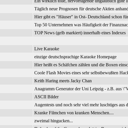
Ein wirklich tolle, hervorragende unglaublich gute I
Täglich neue Prognosen für deutsche Aktien anhand
Hier gibt es "Häuser" in Ost- Deutschland schon f
Top 50 Unternehmen was Häufigkeit der Finanznachr
TOP News (gelb markiert) innerhalb eines Indexes
Live Karaoke
einzige deutschsprachige Karaoke Homepage
Hier heißt es Schäfchen zählen und die Boxen einsc
Coole Flash Movies eines sehr selbstbewußten Hac
Keith Haring meets Jacky Chan
Anagramm Generator der Uni Leipzig - z.B. aus \"W
ASCII Bilder
Augentests und noch sehr viel mehr luschtiges aus d
Kranke Filmchen von kranken Menschen....
zweimal hingucken...