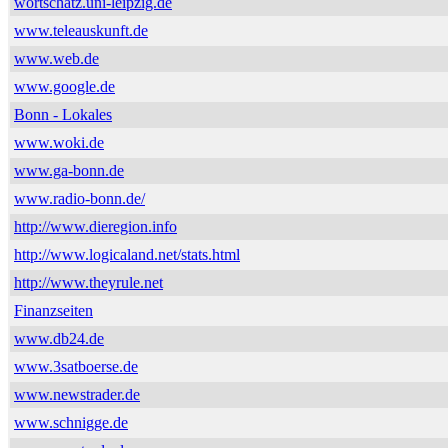
wortschatz.uni-leipzig.de
www.teleauskunft.de
www.web.de
www.google.de
Bonn - Lokales
www.woki.de
www.ga-bonn.de
www.radio-bonn.de/
http://www.dieregion.info
http://www.logicaland.net/stats.html
http://www.theyrule.net
Finanzseiten
www.db24.de
www.3satboerse.de
www.newstrader.de
www.schnigge.de