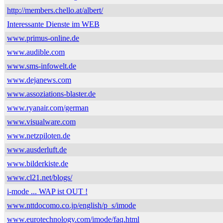
http://members.chello.at/albert/
Interessante Dienste im WEB
www.primus-online.de
www.audible.com
www.sms-infowelt.de
www.dejanews.com
www.assoziations-blaster.de
www.ryanair.com/german
www.visualware.com
www.netzpiloten.de
www.ausderluft.de
www.bilderkiste.de
www.cl21.net/blogs/
i-mode ... WAP ist OUT !
www.nttdocomo.co.jp/english/p_s/imode
www.eurotechnology.com/imode/faq.html