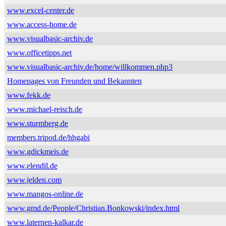
www.excel-center.de
www.access-home.de
www.visualbasic-archiv.de
www.officetipps.net
www.visualbasic-archiv.de/home/willkommen.php3
Homepages von Freunden und Bekannten
www.fekk.de
www.michael-reisch.de
www.sturmberg.de
members.tripod.de/hhgabi
www.gdickmeis.de
www.elendil.de
www.jelden.com
www.mangos-online.de
www.gmd.de/People/Christian.Bonkowski/index.html
www.laternen-kalkar.de