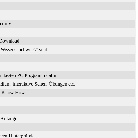
curity
n Download
\"Wissensnachweis\" sind
hl besten PC Programm dafür
dium, interaktive Seiten, Übungen etc.
ches Know How
r Anfänger
deren Hintergründe