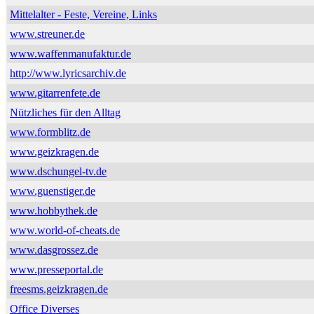
Mittelalter - Feste, Vereine, Links
www.streuner.de
www.waffenmanufaktur.de
http://www.lyricsarchiv.de
www.gitarrenfete.de
Nützliches für den Alltag
www.formblitz.de
www.geizkragen.de
www.dschungel-tv.de
www.guenstiger.de
www.hobbythek.de
www.world-of-cheats.de
www.dasgrossez.de
www.presseportal.de
freesms.geizkragen.de
Office Diverses