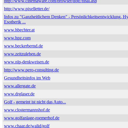
http://www.cinemaware.com/browser/dotc/final.asp
http://www.pixelletter.de/
Infos zu "Ganzheitlichem Denken" - Persönlichkeitsentwicklung, H
Esotherik ...
www.hbechter.at
www.hpz.com
www.beckerbernd.de
www.zeitzuleben.de
www.nlp-denkweisen.de
http://www.pero-consulting.de
Gesundheitsinfos im Web
www.allergate.de
www.drglaser.de
Golf - gemeint ist nicht das Auto...
www.clostermannshof.de
www.golfanlage-roemerhof.de
www.chaar.de/walid/golf