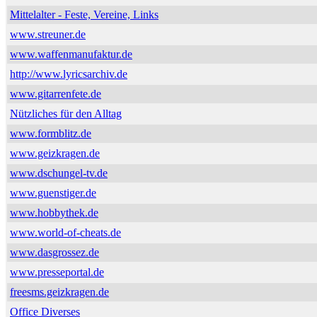
Mittelalter - Feste, Vereine, Links
www.streuner.de
www.waffenmanufaktur.de
http://www.lyricsarchiv.de
www.gitarrenfete.de
Nützliches für den Alltag
www.formblitz.de
www.geizkragen.de
www.dschungel-tv.de
www.guenstiger.de
www.hobbythek.de
www.world-of-cheats.de
www.dasgrossez.de
www.presseportal.de
freesms.geizkragen.de
Office Diverses