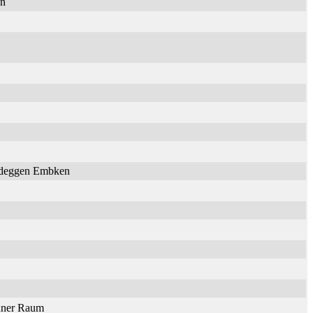
en
Nideggen Embken
onner Raum