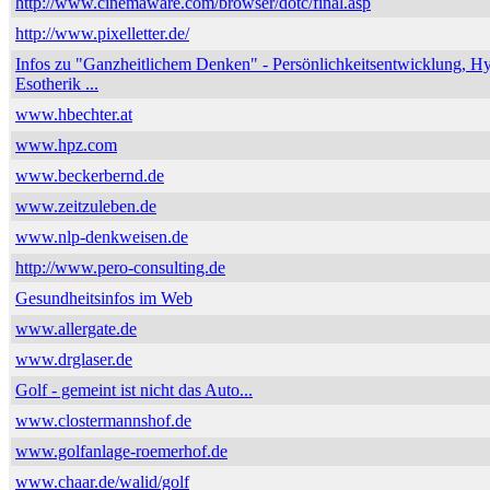
http://www.cinemaware.com/browser/dotc/final.asp
http://www.pixelletter.de/
Infos zu "Ganzheitlichem Denken" - Persönlichkeitsentwicklung, H
Esotherik ...
www.hbechter.at
www.hpz.com
www.beckerbernd.de
www.zeitzuleben.de
www.nlp-denkweisen.de
http://www.pero-consulting.de
Gesundheitsinfos im Web
www.allergate.de
www.drglaser.de
Golf - gemeint ist nicht das Auto...
www.clostermannshof.de
www.golfanlage-roemerhof.de
www.chaar.de/walid/golf