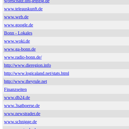
wortschatz.uni-leipzig.de
www.teleauskunft.de
www.web.de
www.google.de
Bonn - Lokales
www.woki.de
www.ga-bonn.de
www.radio-bonn.de/
http://www.dieregion.info
http://www.logicaland.net/stats.html
http://www.theyrule.net
Finanzseiten
www.db24.de
www.3satboerse.de
www.newstrader.de
www.schnigge.de