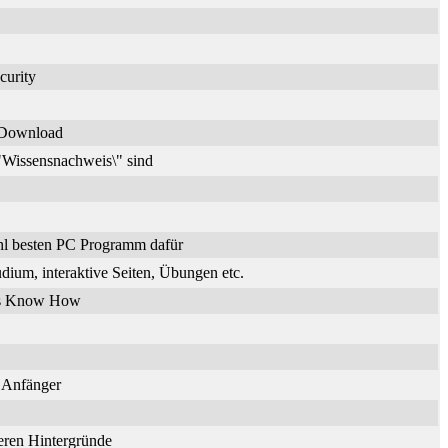
curity
n Download
\"Wissensnachweis\" sind
hl besten PC Programm dafür
dium, interaktive Seiten, Übungen etc.
ches Know How
r Anfänger
deren Hintergründe