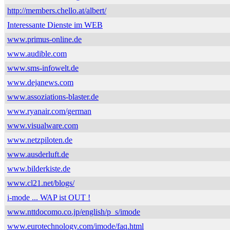
http://members.chello.at/albert/
Interessante Dienste im WEB
www.primus-online.de
www.audible.com
www.sms-infowelt.de
www.dejanews.com
www.assoziations-blaster.de
www.ryanair.com/german
www.visualware.com
www.netzpiloten.de
www.ausderluft.de
www.bilderkiste.de
www.cl21.net/blogs/
i-mode ... WAP ist OUT !
www.nttdocomo.co.jp/english/p_s/imode
www.eurotechnology.com/imode/faq.html