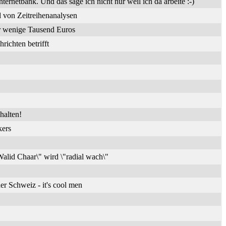
nternetbank. Und das sage ich nicht nur weil ich da arbeite :-)
 von Zeitreihenanalysen
ür wenige Tausend Euros
ichten betrifft
halten!
kers
alid Chaar\" wird \"radial wach\"
er Schweiz - it's cool men