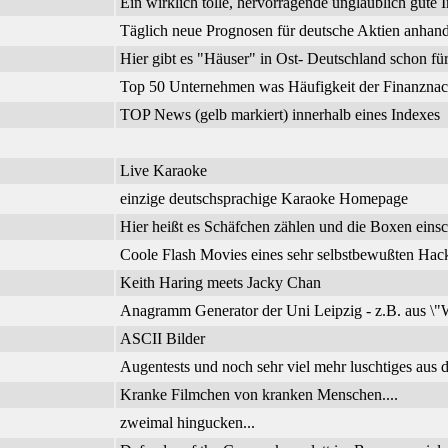
Ein wirklich tolle, hervorragende unglaublich gute I
Täglich neue Prognosen für deutsche Aktien anhand
Hier gibt es "Häuser" in Ost- Deutschland schon f
Top 50 Unternehmen was Häufigkeit der Finanznachr
TOP News (gelb markiert) innerhalb eines Indexes
Live Karaoke
einzige deutschsprachige Karaoke Homepage
Hier heißt es Schäfchen zählen und die Boxen einsc
Coole Flash Movies eines sehr selbstbewußten Hac
Keith Haring meets Jacky Chan
Anagramm Generator der Uni Leipzig - z.B. aus \"W
ASCII Bilder
Augentests und noch sehr viel mehr luschtiges aus d
Kranke Filmchen von kranken Menschen....
zweimal hingucken...