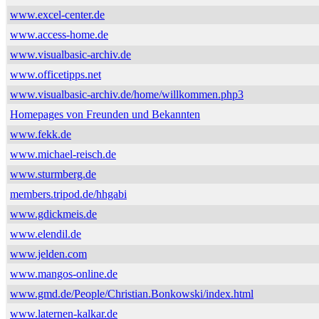
www.excel-center.de
www.access-home.de
www.visualbasic-archiv.de
www.officetipps.net
www.visualbasic-archiv.de/home/willkommen.php3
Homepages von Freunden und Bekannten
www.fekk.de
www.michael-reisch.de
www.sturmberg.de
members.tripod.de/hhgabi
www.gdickmeis.de
www.elendil.de
www.jelden.com
www.mangos-online.de
www.gmd.de/People/Christian.Bonkowski/index.html
www.laternen-kalkar.de