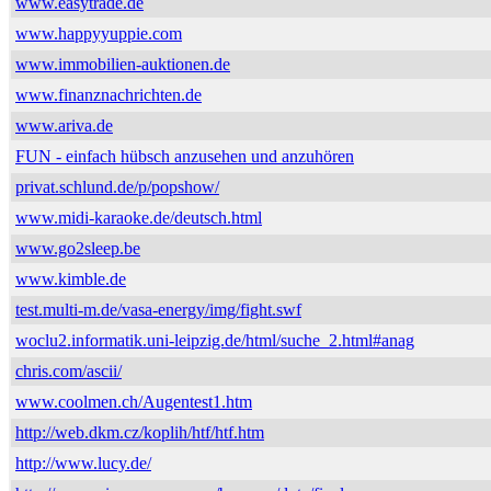
www.easytrade.de
www.happyyuppie.com
www.immobilien-auktionen.de
www.finanznachrichten.de
www.ariva.de
FUN - einfach hübsch anzusehen und anzuhören
privat.schlund.de/p/popshow/
www.midi-karaoke.de/deutsch.html
www.go2sleep.be
www.kimble.de
test.multi-m.de/vasa-energy/img/fight.swf
woclu2.informatik.uni-leipzig.de/html/suche_2.html#anag
chris.com/ascii/
www.coolmen.ch/Augentest1.htm
http://web.dkm.cz/koplih/htf/htf.htm
http://www.lucy.de/