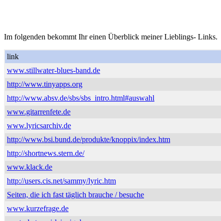
Im folgenden bekommt Ihr einen Überblick meiner Lieblings- Links.
link
www.stillwater-blues-band.de
http://www.tinyapps.org
http://www.absv.de/sbs/sbs_intro.html#auswahl
www.gitarrenfete.de
www.lyricsarchiv.de
http://www.bsi.bund.de/produkte/knoppix/index.htm
http://shortnews.stern.de/
www.klack.de
http://users.cis.net/sammy/lyric.htm
Seiten, die ich fast täglich brauche / besuche
www.kurzefrage.de