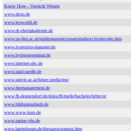
Know How - Vorsicht Wissen
www.dicto.de
www.leoworld.de
www.dr-ebertakademie.de
www.pa-linz.ac.at/studiengaenge/zusatzstudien/cis/otto/otto.htm
www.it-prozess-manager.de
www.hypnoseseminar.de
www.internet-abc.de
www.paul-raedle.de
www.univie.ac.at/future.media/mo/
www.themanagement.de
www.fh-deggendorf.de/doku/fh/meile/bachelor/lehre/st/
www.bildungsurlaub.de
www.www-kurs.de
www.meine-vhs.de
www.lateinforum.de/thesauru/sentenz.htm