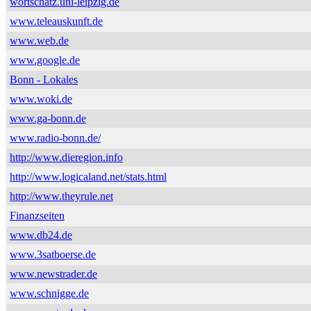
wortschatz.uni-leipzig.de
www.teleauskunft.de
www.web.de
www.google.de
Bonn - Lokales
www.woki.de
www.ga-bonn.de
www.radio-bonn.de/
http://www.dieregion.info
http://www.logicaland.net/stats.html
http://www.theyrule.net
Finanzseiten
www.db24.de
www.3satboerse.de
www.newstrader.de
www.schnigge.de