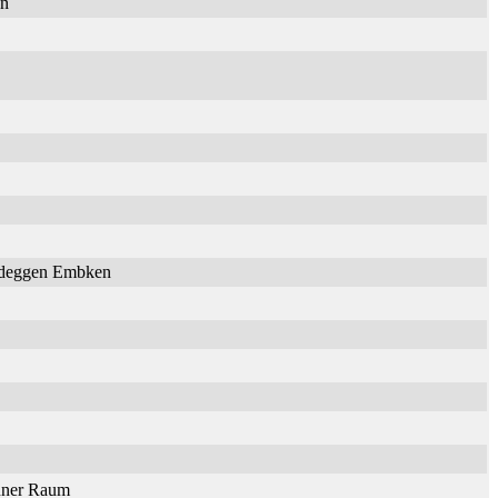
en
Nideggen Embken
onner Raum