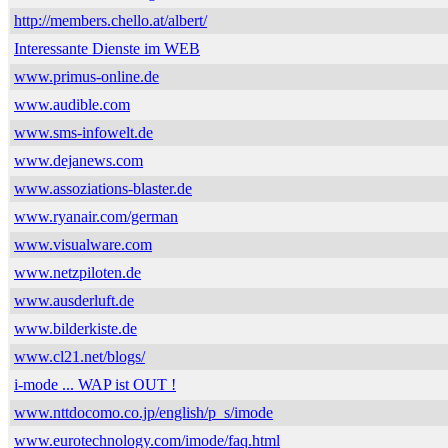
http://members.chello.at/albert/
Interessante Dienste im WEB
www.primus-online.de
www.audible.com
www.sms-infowelt.de
www.dejanews.com
www.assoziations-blaster.de
www.ryanair.com/german
www.visualware.com
www.netzpiloten.de
www.ausderluft.de
www.bilderkiste.de
www.cl21.net/blogs/
i-mode ... WAP ist OUT !
www.nttdocomo.co.jp/english/p_s/imode
www.eurotechnology.com/imode/faq.html