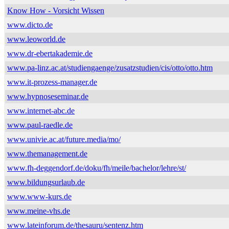
Know How - Vorsicht Wissen
www.dicto.de
www.leoworld.de
www.dr-ebertakademie.de
www.pa-linz.ac.at/studiengaenge/zusatzstudien/cis/otto/otto.htm
www.it-prozess-manager.de
www.hypnoseseminar.de
www.internet-abc.de
www.paul-raedle.de
www.univie.ac.at/future.media/mo/
www.themanagement.de
www.fh-deggendorf.de/doku/fh/meile/bachelor/lehre/st/
www.bildungsurlaub.de
www.www-kurs.de
www.meine-vhs.de
www.lateinforum.de/thesauru/sentenz.htm