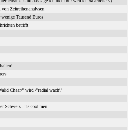
nternetbank. Und das sage ich nicht nur weil ich da arbeite :-)
 von Zeitreihenanalysen
ür wenige Tausend Euros
ichten betrifft
halten!
kers
alid Chaar\" wird \"radial wach\"
er Schweiz - it's cool men