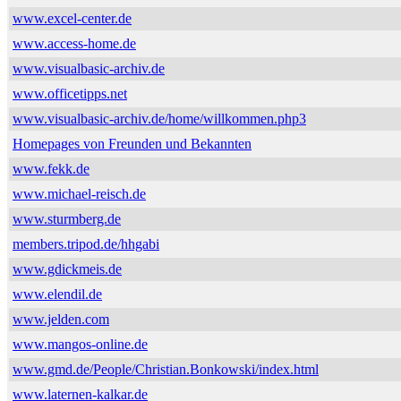
www.excel-center.de
www.access-home.de
www.visualbasic-archiv.de
www.officetipps.net
www.visualbasic-archiv.de/home/willkommen.php3
Homepages von Freunden und Bekannten
www.fekk.de
www.michael-reisch.de
www.sturmberg.de
members.tripod.de/hhgabi
www.gdickmeis.de
www.elendil.de
www.jelden.com
www.mangos-online.de
www.gmd.de/People/Christian.Bonkowski/index.html
www.laternen-kalkar.de