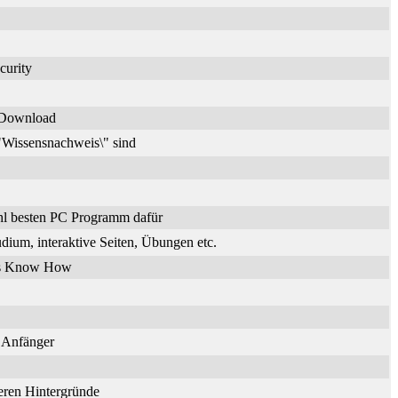
curity
n Download
\"Wissensnachweis\" sind
hl besten PC Programm dafür
dium, interaktive Seiten, Übungen etc.
ches Know How
r Anfänger
deren Hintergründe