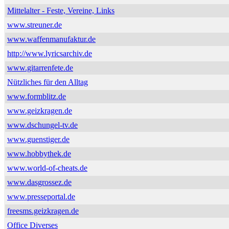
Mittelalter - Feste, Vereine, Links
www.streuner.de
www.waffenmanufaktur.de
http://www.lyricsarchiv.de
www.gitarrenfete.de
Nützliches für den Alltag
www.formblitz.de
www.geizkragen.de
www.dschungel-tv.de
www.guenstiger.de
www.hobbythek.de
www.world-of-cheats.de
www.dasgrossez.de
www.presseportal.de
freesms.geizkragen.de
Office Diverses