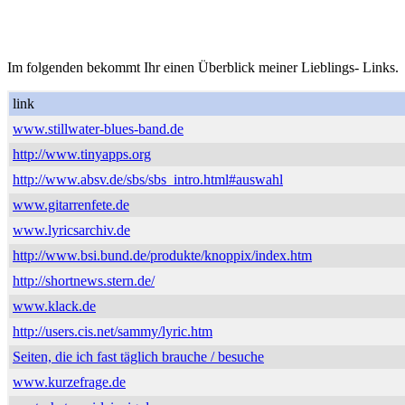
Im folgenden bekommt Ihr einen Überblick meiner Lieblings- Links.
link
www.stillwater-blues-band.de
http://www.tinyapps.org
http://www.absv.de/sbs/sbs_intro.html#auswahl
www.gitarrenfete.de
www.lyricsarchiv.de
http://www.bsi.bund.de/produkte/knoppix/index.htm
http://shortnews.stern.de/
www.klack.de
http://users.cis.net/sammy/lyric.htm
Seiten, die ich fast täglich brauche / besuche
www.kurzefrage.de