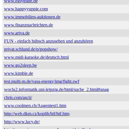
www.easytrade.de
www.happyyuppie.com
www.immobilien-auktionen.de
www.finanznachrichten.de
www.ariva.de
FUN - einfach hübsch anzusehen und anzuhören
privat.schlund.de/p/popshow/
www.midi-karaoke.de/deutsch.html
www.go2sleep.be
www.kimble.de
test.multi-m.de/vasa-energy/img/fight.swf
woclu2.informatik.uni-leipzig.de/html/suche_2.html#anag
chris.com/ascii/
www.coolmen.ch/Augentest1.htm
http://web.dkm.cz/koplih/htf/htf.htm
http://www.lucy.de/