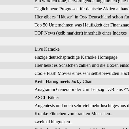
Ein wirklich tolle, hervorragende unglaublich gute I
Täglich neue Prognosen für deutsche Aktien anhand
Hier gibt es "Häuser" in Ost- Deutschland schon f
Top 50 Unternehmen was Häufigkeit der Finanznachr
TOP News (gelb markiert) innerhalb eines Indexes
Live Karaoke
einzige deutschsprachige Karaoke Homepage
Hier heißt es Schäfchen zählen und die Boxen einsc
Coole Flash Movies eines sehr selbstbewußten Hac
Keith Haring meets Jacky Chan
Anagramm Generator der Uni Leipzig - z.B. aus \"W
ASCII Bilder
Augentests und noch sehr viel mehr luschtiges aus d
Kranke Filmchen von kranken Menschen....
zweimal hingucken...