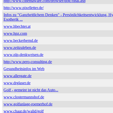
http://www.cinemaware.com/browser/dotc/final.asp
http://www.pixelletter.de/
Infos zu "Ganzheitlichem Denken" - Persönlichkeitsentwicklung, H
Esotherik ...
www.hbechter.at
www.hpz.com
www.beckerbernd.de
www.zeitzuleben.de
www.nlp-denkweisen.de
http://www.pero-consulting.de
Gesundheitsinfos im Web
www.allergate.de
www.drglaser.de
Golf - gemeint ist nicht das Auto...
www.clostermannshof.de
www.golfanlage-roemerhof.de
www.chaar.de/walid/golf