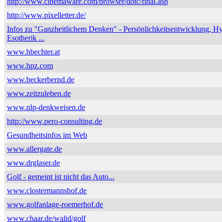
http://www.cinemaware.com/browser/dotc/final.asp
http://www.pixelletter.de/
Infos zu "Ganzheitlichem Denken" - Persönlichkeitsentwicklung, H
Esotherik ...
www.hbechter.at
www.hpz.com
www.beckerbernd.de
www.zeitzuleben.de
www.nlp-denkweisen.de
http://www.pero-consulting.de
Gesundheitsinfos im Web
www.allergate.de
www.drglaser.de
Golf - gemeint ist nicht das Auto...
www.clostermannshof.de
www.golfanlage-roemerhof.de
www.chaar.de/walid/golf