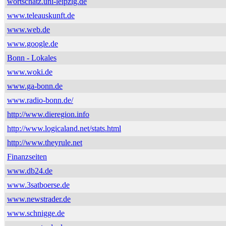
wortschatz.uni-leipzig.de
www.teleauskunft.de
www.web.de
www.google.de
Bonn - Lokales
www.woki.de
www.ga-bonn.de
www.radio-bonn.de/
http://www.dieregion.info
http://www.logicaland.net/stats.html
http://www.theyrule.net
Finanzseiten
www.db24.de
www.3satboerse.de
www.newstrader.de
www.schnigge.de