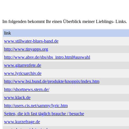
Im folgenden bekommt Ihr einen Überblick meiner Lieblings- Links.
link
www.stillwater-blues-band.de
http://www.tinyapps.org
http://www.absv.de/sbs/sbs_intro.html#auswahl
www.gitarrenfete.de
www.lyricsarchiv.de
http://www.bsi.bund.de/produkte/knoppix/index.htm
http://shortnews.stern.de/
www.klack.de
http://users.cis.net/sammy/lyric.htm
Seiten, die ich fast täglich brauche / besuche
www.kurzefrage.de