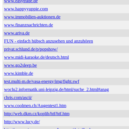
www.easytrade.de
www.happyyuppie.com
www.immobilien-auktionen.de
www.finanznachrichten.de
www.ariva.de
FUN - einfach hübsch anzusehen und anzuhören
privat.schlund.de/p/popshow/
www.midi-karaoke.de/deutsch.html
www.go2sleep.be
www.kimble.de
test.multi-m.de/vasa-energy/img/fight.swf
woclu2.informatik.uni-leipzig.de/html/suche_2.html#anag
chris.com/ascii/
www.coolmen.ch/Augentest1.htm
http://web.dkm.cz/koplih/htf/htf.htm
http://www.lucy.de/