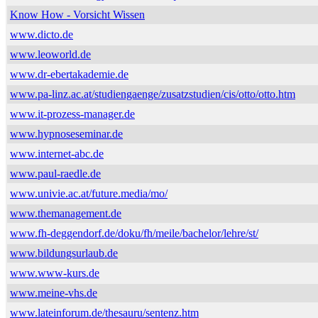
Know How - Vorsicht Wissen
www.dicto.de
www.leoworld.de
www.dr-ebertakademie.de
www.pa-linz.ac.at/studiengaenge/zusatzstudien/cis/otto/otto.htm
www.it-prozess-manager.de
www.hypnoseseminar.de
www.internet-abc.de
www.paul-raedle.de
www.univie.ac.at/future.media/mo/
www.themanagement.de
www.fh-deggendorf.de/doku/fh/meile/bachelor/lehre/st/
www.bildungsurlaub.de
www.www-kurs.de
www.meine-vhs.de
www.lateinforum.de/thesauru/sentenz.htm