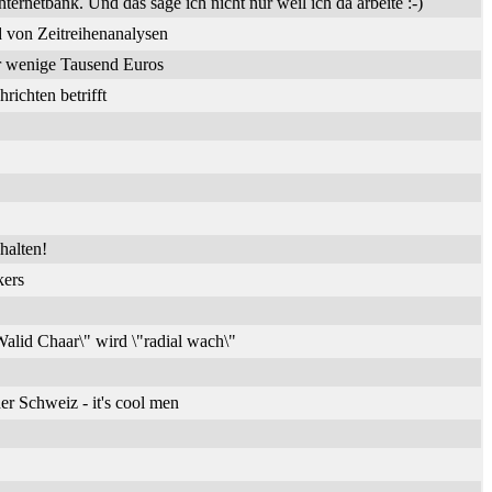
nternetbank. Und das sage ich nicht nur weil ich da arbeite :-)
 von Zeitreihenanalysen
ür wenige Tausend Euros
ichten betrifft
halten!
kers
alid Chaar\" wird \"radial wach\"
er Schweiz - it's cool men