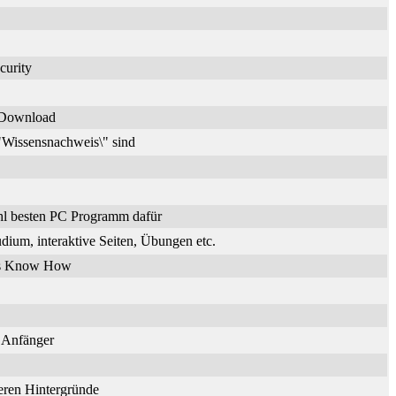
curity
n Download
\"Wissensnachweis\" sind
hl besten PC Programm dafür
dium, interaktive Seiten, Übungen etc.
ches Know How
r Anfänger
deren Hintergründe