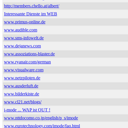
http://members.chello.at/albert/
Interessante Dienste im WEB
www.primus-online.de
www.audible.com
www.sms-infowelt.de
www.dejanews.com
www.assoziations-blaster.de
www.ryanair.com/german
www.visualware.com
www.netzpiloten.de
www.ausderluft.de
www.bilderkiste.de
www.cl21.net/blogs/
i-mode ... WAP ist OUT !
www.nttdocomo.co.jp/english/p_s/imode
www.eurotechnology.com/imode/faq.html