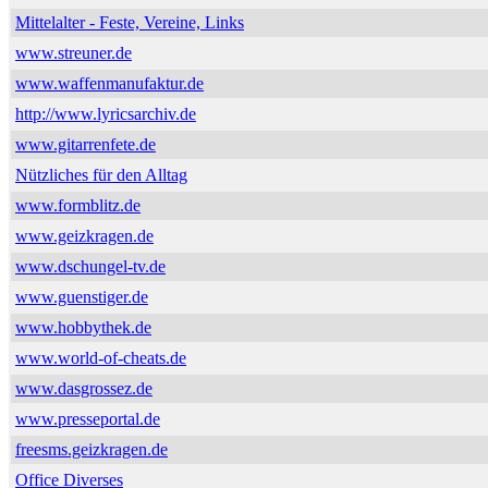
Mittelalter - Feste, Vereine, Links
www.streuner.de
www.waffenmanufaktur.de
http://www.lyricsarchiv.de
www.gitarrenfete.de
Nützliches für den Alltag
www.formblitz.de
www.geizkragen.de
www.dschungel-tv.de
www.guenstiger.de
www.hobbythek.de
www.world-of-cheats.de
www.dasgrossez.de
www.presseportal.de
freesms.geizkragen.de
Office Diverses