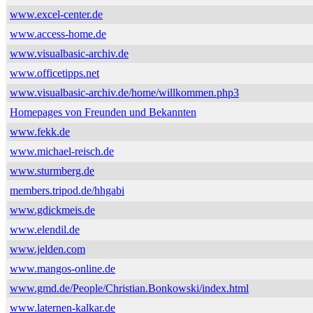
www.excel-center.de
www.access-home.de
www.visualbasic-archiv.de
www.officetipps.net
www.visualbasic-archiv.de/home/willkommen.php3
Homepages von Freunden und Bekannten
www.fekk.de
www.michael-reisch.de
www.sturmberg.de
members.tripod.de/hhgabi
www.gdickmeis.de
www.elendil.de
www.jelden.com
www.mangos-online.de
www.gmd.de/People/Christian.Bonkowski/index.html
www.laternen-kalkar.de