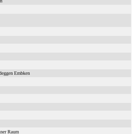
en
Nideggen Embken
onner Raum