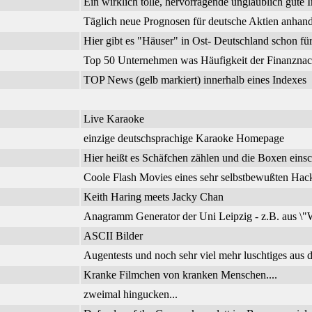
Ein wirklich tolle, hervorragende unglaublich gute I
Täglich neue Prognosen für deutsche Aktien anhand
Hier gibt es "Häuser" in Ost- Deutschland schon f
Top 50 Unternehmen was Häufigkeit der Finanznachr
TOP News (gelb markiert) innerhalb eines Indexes
Live Karaoke
einzige deutschsprachige Karaoke Homepage
Hier heißt es Schäfchen zählen und die Boxen einsc
Coole Flash Movies eines sehr selbstbewußten Hac
Keith Haring meets Jacky Chan
Anagramm Generator der Uni Leipzig - z.B. aus \"W
ASCII Bilder
Augentests und noch sehr viel mehr luschtiges aus d
Kranke Filmchen von kranken Menschen....
zweimal hingucken...