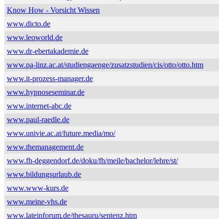
Know How - Vorsicht Wissen
www.dicto.de
www.leoworld.de
www.dr-ebertakademie.de
www.pa-linz.ac.at/studiengaenge/zusatzstudien/cis/otto/otto.htm
www.it-prozess-manager.de
www.hypnoseseminar.de
www.internet-abc.de
www.paul-raedle.de
www.univie.ac.at/future.media/mo/
www.themanagement.de
www.fh-deggendorf.de/doku/fh/meile/bachelor/lehre/st/
www.bildungsurlaub.de
www.www-kurs.de
www.meine-vhs.de
www.lateinforum.de/thesauru/sentenz.htm