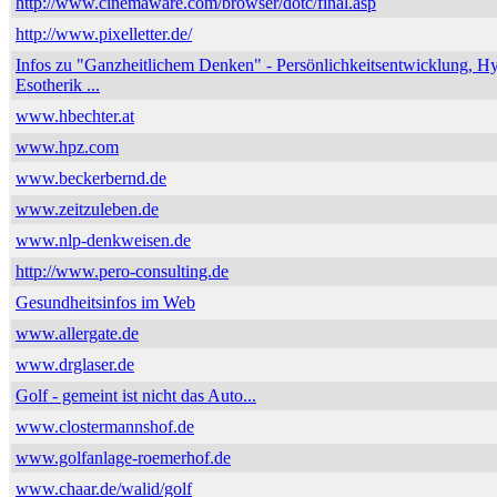
http://www.cinemaware.com/browser/dotc/final.asp
http://www.pixelletter.de/
Infos zu "Ganzheitlichem Denken" - Persönlichkeitsentwicklung, H
Esotherik ...
www.hbechter.at
www.hpz.com
www.beckerbernd.de
www.zeitzuleben.de
www.nlp-denkweisen.de
http://www.pero-consulting.de
Gesundheitsinfos im Web
www.allergate.de
www.drglaser.de
Golf - gemeint ist nicht das Auto...
www.clostermannshof.de
www.golfanlage-roemerhof.de
www.chaar.de/walid/golf