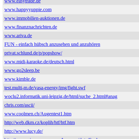
www.easytrade.de
www.happyyuppie.com
www.immobilien-auktionen.de
www.finanznachrichten.de
www.ariva.de
FUN - einfach hübsch anzusehen und anzuhören
privat.schlund.de/p/popshow/
www.midi-karaoke.de/deutsch.html
www.go2sleep.be
www.kimble.de
test.multi-m.de/vasa-energy/img/fight.swf
woclu2.informatik.uni-leipzig.de/html/suche_2.html#anag
chris.com/ascii/
www.coolmen.ch/Augentest1.htm
http://web.dkm.cz/koplih/htf/htf.htm
http://www.lucy.de/