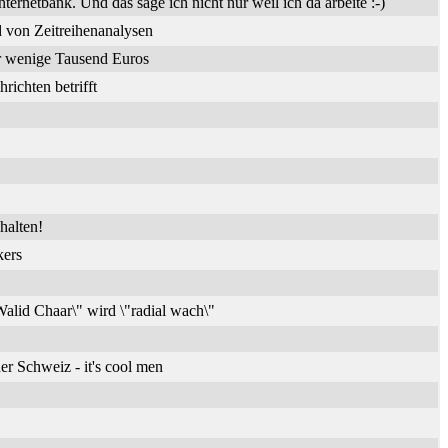
nternetbank. Und das sage ich nicht nur weil ich da arbeite :-)
 von Zeitreihenanalysen
ür wenige Tausend Euros
ichten betrifft
halten!
kers
alid Chaar\" wird \"radial wach\"
er Schweiz - it's cool men