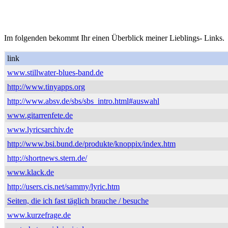
Im folgenden bekommt Ihr einen Überblick meiner Lieblings- Links.
link
www.stillwater-blues-band.de
http://www.tinyapps.org
http://www.absv.de/sbs/sbs_intro.html#auswahl
www.gitarrenfete.de
www.lyricsarchiv.de
http://www.bsi.bund.de/produkte/knoppix/index.htm
http://shortnews.stern.de/
www.klack.de
http://users.cis.net/sammy/lyric.htm
Seiten, die ich fast täglich brauche / besuche
www.kurzefrage.de