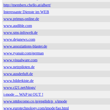
http://members.chello.at/albert/
Interessante Dienste im WEB
www.primus-online.de
www.audible.com
www.sms-infowelt.de
www.dejanews.com
www.assoziations-blaster.de
www.ryanair.com/german
www.visualware.com
www.netzpiloten.de
www.ausderluft.de
www.bilderkiste.de
www.cl21.net/blogs/
i-mode ... WAP ist OUT !
www.nttdocomo.co.jp/english/p_s/imode
www.eurotechnology.com/imode/faq.html