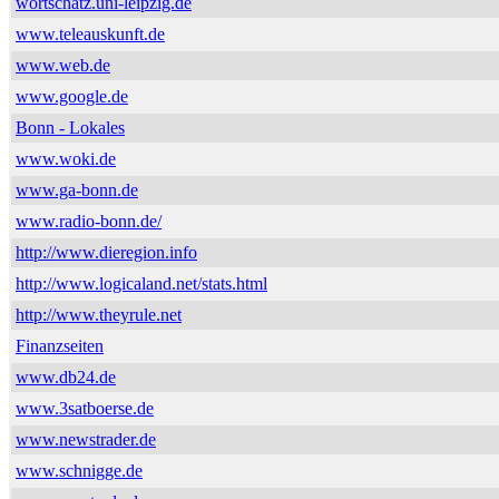
wortschatz.uni-leipzig.de
www.teleauskunft.de
www.web.de
www.google.de
Bonn - Lokales
www.woki.de
www.ga-bonn.de
www.radio-bonn.de/
http://www.dieregion.info
http://www.logicaland.net/stats.html
http://www.theyrule.net
Finanzseiten
www.db24.de
www.3satboerse.de
www.newstrader.de
www.schnigge.de