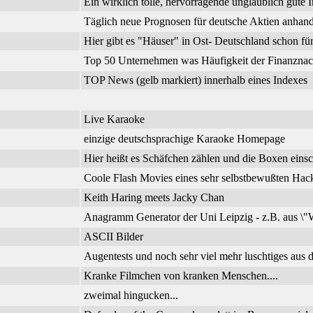
Ein wirklich tolle, hervorragende unglaublich gute I
Täglich neue Prognosen für deutsche Aktien anhand
Hier gibt es "Häuser" in Ost- Deutschland schon f
Top 50 Unternehmen was Häufigkeit der Finanznachr
TOP News (gelb markiert) innerhalb eines Indexes
Live Karaoke
einzige deutschsprachige Karaoke Homepage
Hier heißt es Schäfchen zählen und die Boxen einsc
Coole Flash Movies eines sehr selbstbewußten Hac
Keith Haring meets Jacky Chan
Anagramm Generator der Uni Leipzig - z.B. aus \"W
ASCII Bilder
Augentests und noch sehr viel mehr luschtiges aus d
Kranke Filmchen von kranken Menschen....
zweimal hingucken...