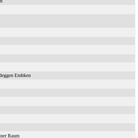
en
Nideggen Embken
onner Raum