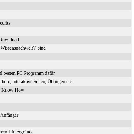
curity
n Download
\"Wissensnachweis\" sind
hl besten PC Programm dafür
dium, interaktive Seiten, Übungen etc.
ches Know How
r Anfänger
deren Hintergründe