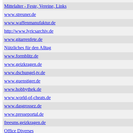
Mittelalter - Feste, Vereine, Links
www.streuner.de
www.waffenmanufaktur.de
http://www.lyricsarchiv.de
www.gitarrenfete.de
Nützliches für den Alltag
www.formblitz.de
www.geizkragen.de
www.dschungel-tv.de
www.guenstiger.de
www.hobbythek.de
www.world-of-cheats.de
www.dasgrossez.de
www.presseportal.de
freesms.geizkragen.de
Office Diverses