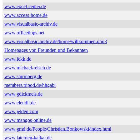
www.excel-center.de
www.access-home.de
www.visualbasic-archiv.de
www.officetipps.net
www.visualbasic-archiv.de/home/willkommen.php3
Homepages von Freunden und Bekannten
www.fekk.de
www.michael-reisch.de
www.sturmberg.de
members.tripod.de/hhgabi
www.gdickmeis.de
www.elendil.de
www.jelden.com
www.mangos-online.de
www.gmd.de/People/Christian.Bonkowski/index.html
www.laternen-kalkar.de