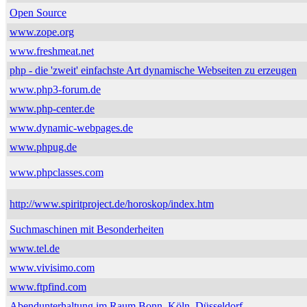
Open Source
www.zope.org
www.freshmeat.net
php - die 'zweit' einfachste Art dynamische Webseiten zu erzeugen
www.php3-forum.de
www.php-center.de
www.dynamic-webpages.de
www.phpug.de
www.phpclasses.com
http://www.spiritproject.de/horoskop/index.htm
Suchmaschinen mit Besonderheiten
www.tel.de
www.vivisimo.com
www.ftpfind.com
Abendunterhaltung im Raum Bonn, Köln, Düsseldorf