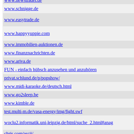
www.newstrader.de
www.schnigge.de
www.easytrade.de
www.happyyuppie.com
www.immobilien-auktionen.de
www.finanznachrichten.de
www.ariva.de
FUN - einfach hübsch anzusehen und anzuhören
privat.schlund.de/p/popshow/
www.midi-karaoke.de/deutsch.html
www.go2sleep.be
www.kimble.de
test.multi-m.de/vasa-energy/img/fight.swf
woclu2.informatik.uni-leipzig.de/html/suche_2.html#anag
chris.com/ascii/