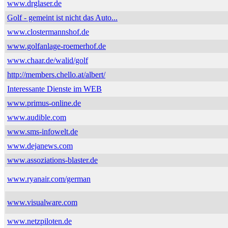
www.drglaser.de
Golf - gemeint ist nicht das Auto...
www.clostermannshof.de
www.golfanlage-roemerhof.de
www.chaar.de/walid/golf
http://members.chello.at/albert/
Interessante Dienste im WEB
www.primus-online.de
www.audible.com
www.sms-infowelt.de
www.dejanews.com
www.assoziations-blaster.de
www.ryanair.com/german
www.visualware.com
www.netzpiloten.de