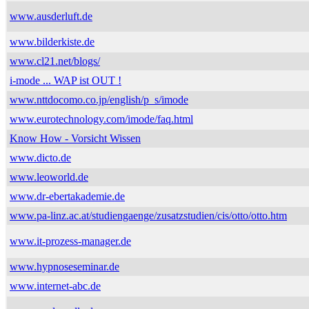
www.ausderluft.de
www.bilderkiste.de
www.cl21.net/blogs/
i-mode ... WAP ist OUT !
www.nttdocomo.co.jp/english/p_s/imode
www.eurotechnology.com/imode/faq.html
Know How - Vorsicht Wissen
www.dicto.de
www.leoworld.de
www.dr-ebertakademie.de
www.pa-linz.ac.at/studiengaenge/zusatzstudien/cis/otto/otto.htm
www.it-prozess-manager.de
www.hypnoseseminar.de
www.internet-abc.de