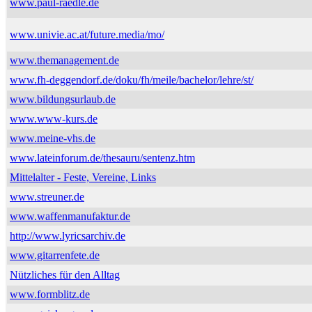
www.paul-raedle.de
www.univie.ac.at/future.media/mo/
www.themanagement.de
www.fh-deggendorf.de/doku/fh/meile/bachelor/lehre/st/
www.bildungsurlaub.de
www.www-kurs.de
www.meine-vhs.de
www.lateinforum.de/thesauru/sentenz.htm
Mittelalter - Feste, Vereine, Links
www.streuner.de
www.waffenmanufaktur.de
http://www.lyricsarchiv.de
www.gitarrenfete.de
Nützliches für den Alltag
www.formblitz.de