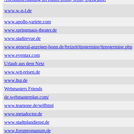
www.w-n-l.de
www.apollo-variete.com
www.springmaus-theater.de
www.stadtrevue.de
www.general-anzeiger-bonn.de/freizeit/tipstermine/tippstermine.php
www.eventax.com
Urlaub aus dem Netz
www.wtt-reisen.de
www.ltur.de
Webmasters Friends
de.webmasterplan.com/
www.teamone.de/selfhtml
www.metadoctor.de
www.stadtplandienst.de
www.forumromanum.de