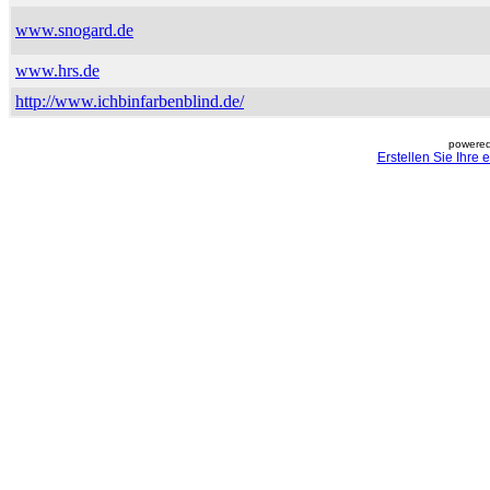
www.snogard.de
www.hrs.de
http://www.ichbinfarbenblind.de/
powered
Erstellen Sie Ihre