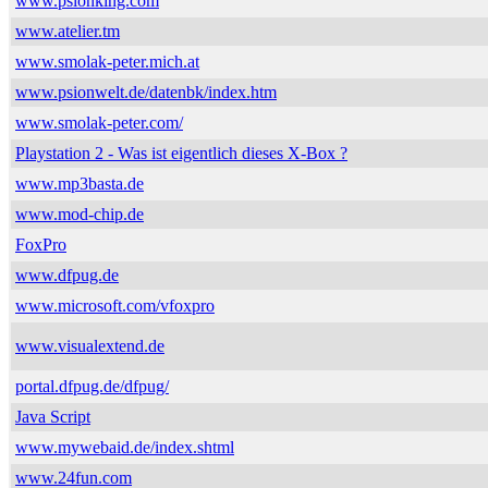
www.psionking.com
www.atelier.tm
www.smolak-peter.mich.at
www.psionwelt.de/datenbk/index.htm
www.smolak-peter.com/
Playstation 2 - Was ist eigentlich dieses X-Box ?
www.mp3basta.de
www.mod-chip.de
FoxPro
www.dfpug.de
www.microsoft.com/vfoxpro
www.visualextend.de
portal.dfpug.de/dfpug/
Java Script
www.mywebaid.de/index.shtml
www.24fun.com