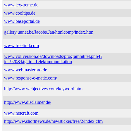
www.jex-treme.de
www.cooltips.de
www.baseportal.de
gallery.uunet.be/Jacobs.Jan/htmlcomp/index.htm
www.freefind.com
www.vollversion.de/downloads/programmtitel.php4?
id=920&ktg_id=Telekommunikation
www.webmasterpro.de
www.response-o-matic.com/
http://www.webjectives.com/keyword.htm
http://www.disclaimer.de/
www.netcraft.com
http://www.shortnews.de/newsticker/free/2/index.cfm