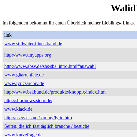
Walid
Im folgenden bekommt Ihr einen Überblick meiner Lieblings- Links.
link
www.stillwater-blues-band.de
http://www.tinyapps.org
http://www.absv.de/sbs/sbs_intro.html#auswahl
www.gitarrenfete.de
www.lyricsarchiv.de
http://www.bsi.bund.de/produkte/knoppix/index.htm
http://shortnews.stern.de/
www.klack.de
http://users.cis.net/sammy/lyric.htm
Seiten, die ich fast täglich brauche / besuche
www.kurzefrage.de