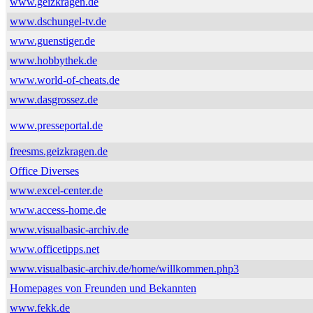
www.geizkragen.de
www.dschungel-tv.de
www.guenstiger.de
www.hobbythek.de
www.world-of-cheats.de
www.dasgrossez.de
www.presseportal.de
freesms.geizkragen.de
Office Diverses
www.excel-center.de
www.access-home.de
www.visualbasic-archiv.de
www.officetipps.net
www.visualbasic-archiv.de/home/willkommen.php3
Homepages von Freunden und Bekannten
www.fekk.de