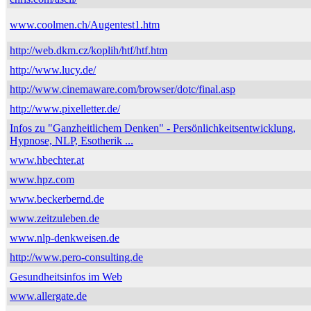
www.coolmen.ch/Augentest1.htm
http://web.dkm.cz/koplih/htf/htf.htm
http://www.lucy.de/
http://www.cinemaware.com/browser/dotc/final.asp
http://www.pixelletter.de/
Infos zu "Ganzheitlichem Denken" - Persönlichkeitsentwicklung,
Hypnose, NLP, Esotherik ...
www.hbechter.at
www.hpz.com
www.beckerbernd.de
www.zeitzuleben.de
www.nlp-denkweisen.de
http://www.pero-consulting.de
Gesundheitsinfos im Web
www.allergate.de