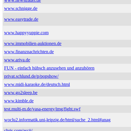
www.newstrader.de
www.schnigge.de
www.easytrade.de
www.happyyuppie.com
www.immobilien-auktionen.de
www.finanznachrichten.de
www.ariva.de
FUN - einfach hübsch anzusehen und anzuhören
privat.schlund.de/p/popshow/
www.midi-karaoke.de/deutsch.html
www.go2sleep.be
www.kimble.de
test.multi-m.de/vasa-energy/img/fight.swf
woclu2.informatik.uni-leipzig.de/html/suche_2.html#anag
chris.com/ascii/