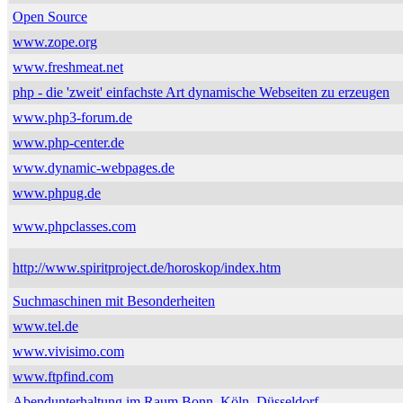
Open Source
www.zope.org
www.freshmeat.net
php - die 'zweit' einfachste Art dynamische Webseiten zu erzeugen
www.php3-forum.de
www.php-center.de
www.dynamic-webpages.de
www.phpug.de
www.phpclasses.com
http://www.spiritproject.de/horoskop/index.htm
Suchmaschinen mit Besonderheiten
www.tel.de
www.vivisimo.com
www.ftpfind.com
Abendunterhaltung im Raum Bonn, Köln, Düsseldorf