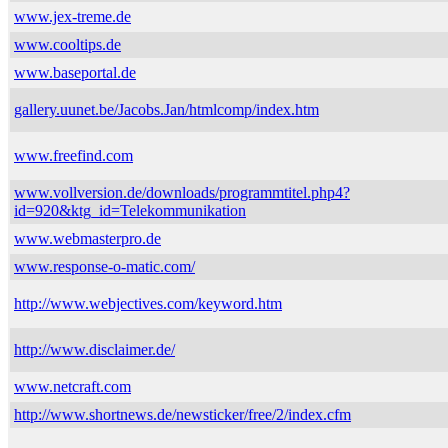
www.jex-treme.de
www.cooltips.de
www.baseportal.de
gallery.uunet.be/Jacobs.Jan/htmlcomp/index.htm
www.freefind.com
www.vollversion.de/downloads/programmtitel.php4?
id=920&ktg_id=Telekommunikation
www.webmasterpro.de
www.response-o-matic.com/
http://www.webjectives.com/keyword.htm
http://www.disclaimer.de/
www.netcraft.com
http://www.shortnews.de/newsticker/free/2/index.cfm