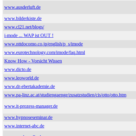
www.ausderluft.de
www.bilderkiste.de
www.cl21.net/blogs/
i-mode ... WAP ist OUT !
www.nttdocomo.co.jp/english/p_s/imode
www.eurotechnology.com/imode/faq.html
Know How - Vorsicht Wissen
www.dicto.de
www.leoworld.de
www.dr-ebertakademie.de
www.pa-linz.ac.at/studiengaenge/zusatzstudien/cis/otto/otto.htm
www.it-prozess-manager.de
www.hypnoseseminar.de
www.internet-abc.de