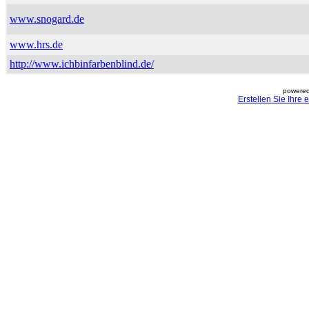
www.snogard.de
www.hrs.de
http://www.ichbinfarbenblind.de/
powered
Erstellen Sie Ihre