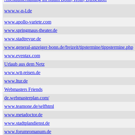
www.w-n-l.de
www.apollo-variete.com
www.springmaus-theater.de
www.stadtrevue.de
www.general-anzeiger-bonn.de/freizeit/tipstermine/tippstermine.php
www.eventax.com
Urlaub aus dem Netz
www.wtt-reisen.de
www.ltur.de
Webmasters Friends
de.webmasterplan.com/
www.teamone.de/selfhtml
www.metadoctor.de
www.stadtplandienst.de
www.forumromanum.de