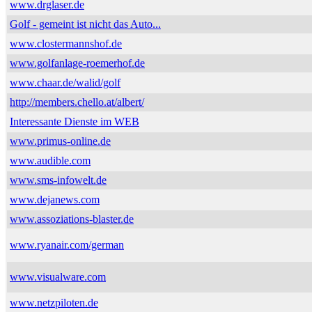
www.drglaser.de
Golf - gemeint ist nicht das Auto...
www.clostermannshof.de
www.golfanlage-roemerhof.de
www.chaar.de/walid/golf
http://members.chello.at/albert/
Interessante Dienste im WEB
www.primus-online.de
www.audible.com
www.sms-infowelt.de
www.dejanews.com
www.assoziations-blaster.de
www.ryanair.com/german
www.visualware.com
www.netzpiloten.de