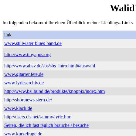
Walid
Im folgenden bekommt Ihr einen Überblick meiner Lieblings- Links.
link
www.stillwater-blues-band.de
http://www.tinyapps.org
http://www.absv.de/sbs/sbs_intro.html#auswahl
www.gitarrenfete.de
www.lyricsarchiv.de
http://www.bsi.bund.de/produkte/knoppix/index.htm
http://shortnews.stern.de/
www.klack.de
http://users.cis.net/sammy/lyric.htm
Seiten, die ich fast täglich brauche / besuche
www.kurzefrage.de