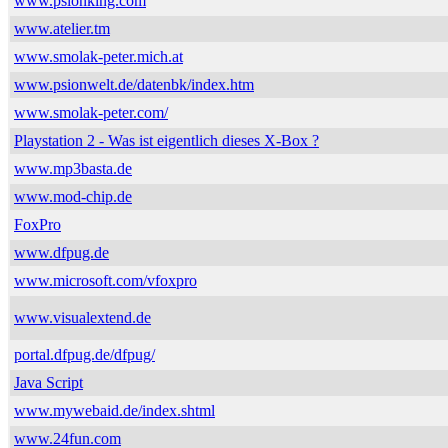
www.psionking.com
www.atelier.tm
www.smolak-peter.mich.at
www.psionwelt.de/datenbk/index.htm
www.smolak-peter.com/
Playstation 2 - Was ist eigentlich dieses X-Box ?
www.mp3basta.de
www.mod-chip.de
FoxPro
www.dfpug.de
www.microsoft.com/vfoxpro
www.visualextend.de
portal.dfpug.de/dfpug/
Java Script
www.mywebaid.de/index.shtml
www.24fun.com