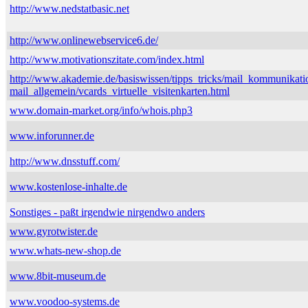
http://www.nedstatbasic.net
http://www.onlinewebservice6.de/
http://www.motivationszitate.com/index.html
http://www.akademie.de/basiswissen/tipps_tricks/mail_kommunikati
mail_allgemein/vcards_virtuelle_visitenkarten.html
www.domain-market.org/info/whois.php3
www.inforunner.de
http://www.dnsstuff.com/
www.kostenlose-inhalte.de
Sonstiges - paßt irgendwie nirgendwo anders
www.gyrotwister.de
www.whats-new-shop.de
www.8bit-museum.de
www.voodoo-systems.de