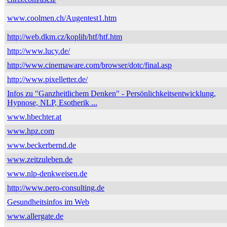
www.coolmen.ch/Augentest1.htm
http://web.dkm.cz/koplih/htf/htf.htm
http://www.lucy.de/
http://www.cinemaware.com/browser/dotc/final.asp
http://www.pixelletter.de/
Infos zu "Ganzheitlichem Denken" - Persönlichkeitsentwicklung,
Hypnose, NLP, Esotherik ...
www.hbechter.at
www.hpz.com
www.beckerbernd.de
www.zeitzuleben.de
www.nlp-denkweisen.de
http://www.pero-consulting.de
Gesundheitsinfos im Web
www.allergate.de