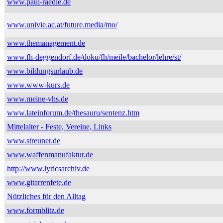
www.paul-raedle.de
www.univie.ac.at/future.media/mo/
www.themanagement.de
www.fh-deggendorf.de/doku/fh/meile/bachelor/lehre/st/
www.bildungsurlaub.de
www.www-kurs.de
www.meine-vhs.de
www.lateinforum.de/thesauru/sentenz.htm
Mittelalter - Feste, Vereine, Links
www.streuner.de
www.waffenmanufaktur.de
http://www.lyricsarchiv.de
www.gitarrenfete.de
Nützliches für den Alltag
www.formblitz.de