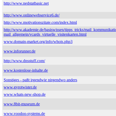
http://www.nedstatbasic.net
http://www.onlinewebservice6.de/
http://www.motivationszitate.com/index.html
http://www.akademie.de/basiswissen/tipps_tricks/mail_kommunikati
mail_allgemein/vcards_virtuelle_visitenkarten.html
www.domain-market.org/info/whois.php3
www.inforunner.de
http://www.dnsstuff.com/
www.kostenlose-inhalte.de
Sonstiges - paßt irgendwie nirgendwo anders
www.gyrotwister.de
www.whats-new-shop.de
www.8bit-museum.de
www.voodoo-systems.de