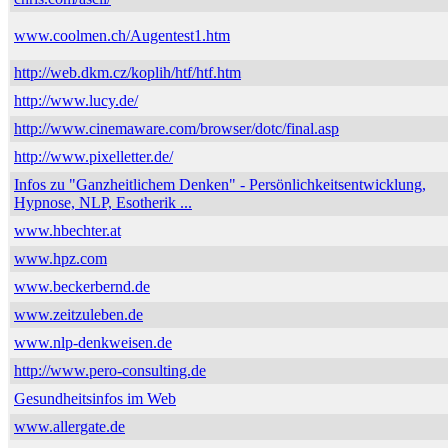
www.coolmen.ch/Augentest1.htm
http://web.dkm.cz/koplih/htf/htf.htm
http://www.lucy.de/
http://www.cinemaware.com/browser/dotc/final.asp
http://www.pixelletter.de/
Infos zu "Ganzheitlichem Denken" - Persönlichkeitsentwicklung,
Hypnose, NLP, Esotherik ...
www.hbechter.at
www.hpz.com
www.beckerbernd.de
www.zeitzuleben.de
www.nlp-denkweisen.de
http://www.pero-consulting.de
Gesundheitsinfos im Web
www.allergate.de