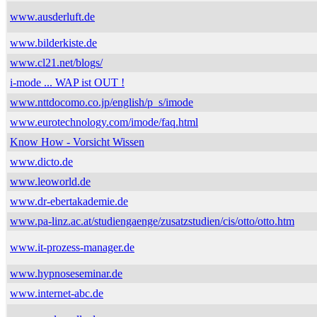
www.ausderluft.de
www.bilderkiste.de
www.cl21.net/blogs/
i-mode ... WAP ist OUT !
www.nttdocomo.co.jp/english/p_s/imode
www.eurotechnology.com/imode/faq.html
Know How - Vorsicht Wissen
www.dicto.de
www.leoworld.de
www.dr-ebertakademie.de
www.pa-linz.ac.at/studiengaenge/zusatzstudien/cis/otto/otto.htm
www.it-prozess-manager.de
www.hypnoseseminar.de
www.internet-abc.de