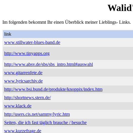
Walid
Im folgenden bekommt Ihr einen Überblick meiner Lieblings- Links.
link
www.stillwater-blues-band.de
http://www.tinyapps.org
http://www.absv.de/sbs/sbs_intro.html#auswahl
www.gitarrenfete.de
www.lyricsarchiv.de
http://www.bsi.bund.de/produkte/knoppix/index.htm
http://shortnews.stern.de/
www.klack.de
http://users.cis.net/sammy/lyric.htm
Seiten, die ich fast täglich brauche / besuche
www.kurzefrage.de