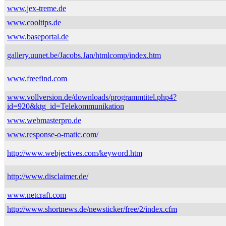
www.jex-treme.de
www.cooltips.de
www.baseportal.de
gallery.uunet.be/Jacobs.Jan/htmlcomp/index.htm
www.freefind.com
www.vollversion.de/downloads/programmtitel.php4?
id=920&ktg_id=Telekommunikation
www.webmasterpro.de
www.response-o-matic.com/
http://www.webjectives.com/keyword.htm
http://www.disclaimer.de/
www.netcraft.com
http://www.shortnews.de/newsticker/free/2/index.cfm