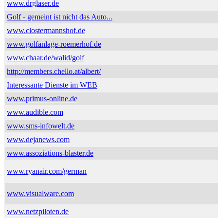
www.drglaser.de
Golf - gemeint ist nicht das Auto...
www.clostermannshof.de
www.golfanlage-roemerhof.de
www.chaar.de/walid/golf
http://members.chello.at/albert/
Interessante Dienste im WEB
www.primus-online.de
www.audible.com
www.sms-infowelt.de
www.dejanews.com
www.assoziations-blaster.de
www.ryanair.com/german
www.visualware.com
www.netzpiloten.de