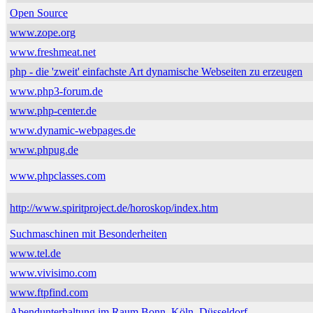
Open Source
www.zope.org
www.freshmeat.net
php - die 'zweit' einfachste Art dynamische Webseiten zu erzeugen
www.php3-forum.de
www.php-center.de
www.dynamic-webpages.de
www.phpug.de
www.phpclasses.com
http://www.spiritproject.de/horoskop/index.htm
Suchmaschinen mit Besonderheiten
www.tel.de
www.vivisimo.com
www.ftpfind.com
Abendunterhaltung im Raum Bonn, Köln, Düsseldorf