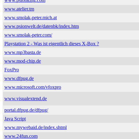
www.psionking.com
www.atelier.tm
www.smolak-peter.mich.at
www.psionwelt.de/datenbk/index.htm
www.smolak-peter.com/
Playstation 2 - Was ist eigentlich dieses X-Box ?
www.mp3basta.de
www.mod-chip.de
FoxPro
www.dfpug.de
www.microsoft.com/vfoxpro
www.visualextend.de
portal.dfpug.de/dfpug/
Java Script
www.mywebaid.de/index.shtml
www.24fun.com