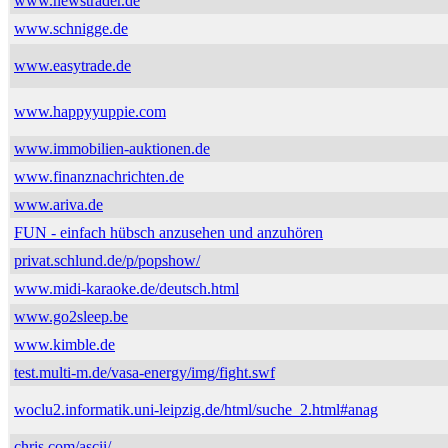
www.newstrader.de
www.schnigge.de
www.easytrade.de
www.happyyuppie.com
www.immobilien-auktionen.de
www.finanznachrichten.de
www.ariva.de
FUN - einfach hübsch anzusehen und anzuhören
privat.schlund.de/p/popshow/
www.midi-karaoke.de/deutsch.html
www.go2sleep.be
www.kimble.de
test.multi-m.de/vasa-energy/img/fight.swf
woclu2.informatik.uni-leipzig.de/html/suche_2.html#anag
chris.com/ascii/