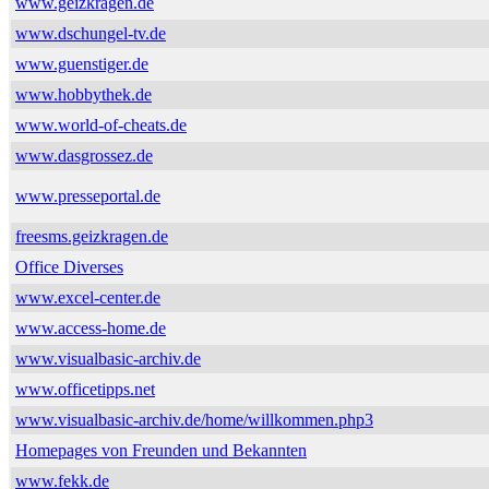
www.geizkragen.de
www.dschungel-tv.de
www.guenstiger.de
www.hobbythek.de
www.world-of-cheats.de
www.dasgrossez.de
www.presseportal.de
freesms.geizkragen.de
Office Diverses
www.excel-center.de
www.access-home.de
www.visualbasic-archiv.de
www.officetipps.net
www.visualbasic-archiv.de/home/willkommen.php3
Homepages von Freunden und Bekannten
www.fekk.de