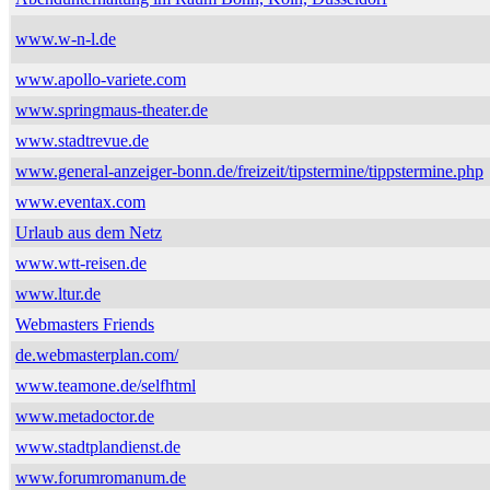
www.w-n-l.de
www.apollo-variete.com
www.springmaus-theater.de
www.stadtrevue.de
www.general-anzeiger-bonn.de/freizeit/tipstermine/tippstermine.php
www.eventax.com
Urlaub aus dem Netz
www.wtt-reisen.de
www.ltur.de
Webmasters Friends
de.webmasterplan.com/
www.teamone.de/selfhtml
www.metadoctor.de
www.stadtplandienst.de
www.forumromanum.de