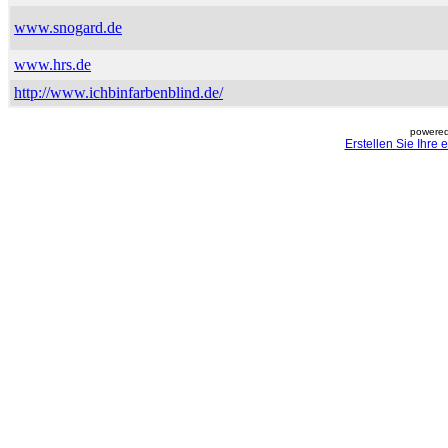
www.snogard.de
www.hrs.de
http://www.ichbinfarbenblind.de/
powered
Erstellen Sie Ihre