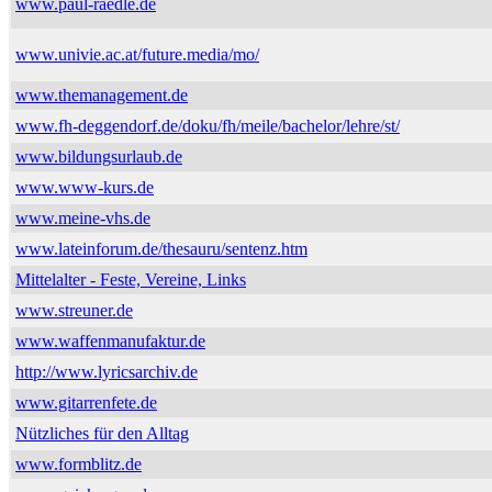
www.paul-raedle.de
www.univie.ac.at/future.media/mo/
www.themanagement.de
www.fh-deggendorf.de/doku/fh/meile/bachelor/lehre/st/
www.bildungsurlaub.de
www.www-kurs.de
www.meine-vhs.de
www.lateinforum.de/thesauru/sentenz.htm
Mittelalter - Feste, Vereine, Links
www.streuner.de
www.waffenmanufaktur.de
http://www.lyricsarchiv.de
www.gitarrenfete.de
Nützliches für den Alltag
www.formblitz.de