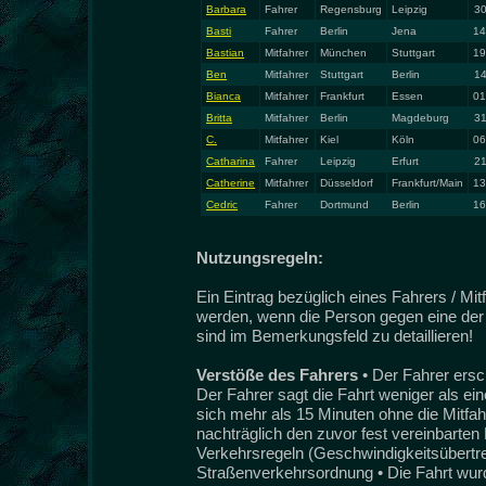
Barbara
Fahrer
Regensburg
Leipzig
30
Basti
Fahrer
Berlin
Jena
14
Bastian
Mitfahrer
München
Stuttgart
19
Ben
Mitfahrer
Stuttgart
Berlin
14
Bianca
Mitfahrer
Frankfurt
Essen
01
Britta
Mitfahrer
Berlin
Magdeburg
31
C.
Mitfahrer
Kiel
Köln
06
Catharina
Fahrer
Leipzig
Erfurt
21
Catherine
Mitfahrer
Düsseldorf
Frankfurt/Main
13
Cedric
Fahrer
Dortmund
Berlin
16
Nutzungsregeln:
Ein Eintrag bezüglich eines Fahrers / Mi
werden, wenn die Person gegen eine der 
sind im Bemerkungsfeld zu detaillieren!
Verstöße des Fahrers
• Der Fahrer ersc
Der Fahrer sagt die Fahrt weniger als ei
sich mehr als 15 Minuten ohne die Mitfah
nachträglich den zuvor fest vereinbarten 
Verkehrsregeln (Geschwindigkeitsübertret
Straßenverkehrsordnung • Die Fahrt wurde