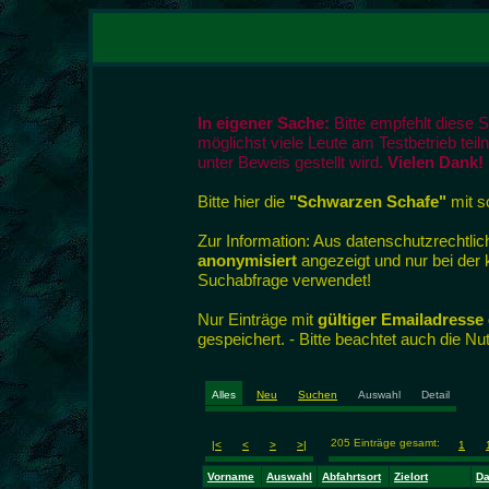
In eigener Sache:
Bitte empfehlt diese 
möglichst viele Leute am Testbetrieb tei
unter Beweis gestellt wird.
Vielen Dank!
Bitte hier die
"Schwarzen Schafe"
mit so
Zur Information: Aus datenschutzrecht
anonymisiert
angezeigt und nur bei der
Suchabfrage verwendet!
Nur Einträge mit
gültiger Emailadresse
gespeichert. - Bitte beachtet auch die N
Alles
Neu
Suchen
Auswahl
Detail
205 Einträge gesamt:
|<
<
>
>|
1
Vorname
Auswahl
Abfahrtsort
Zielort
D