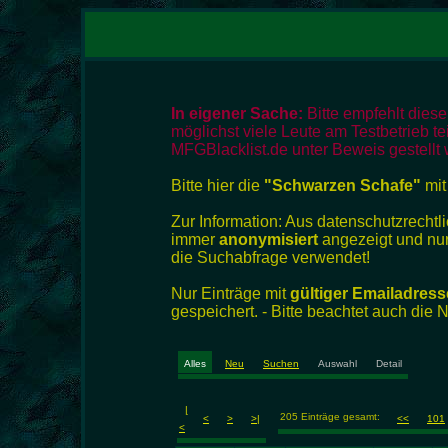
In eigener Sache:
Bitte empfehlt dies
möglichst viele Leute am Testbetrieb te
MFGBlacklist.de unter Beweis gestellt 
Bitte hier die
"Schwarzen Schafe"
mit
Zur Information: Aus datenschutzrech
immer
anonymisiert
angezeigt und nur
die Suchabfrage verwendet!
Nur Einträge mit
gültiger Emailadress
gespeichert. - Bitte beachtet auch die
Alles
Neu
Suchen
Auswahl
Detail
|
205 Einträge gesamt:
<
>
>|
<<
101
<