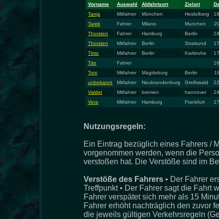
Vorname
Auswahl
Abfahrtsort
Zielort
D
Tanja
Mitfahrer
München
Heidelberg
19
Tarek
Fahrer
Milano
Munchen
20
Thorsten
Fahrer
Hamburg
Berlin
24
Thorsten
Mitfahrer
Berlin
Stralsund
17
Timo
Mitfahrer
Berlin
Karlsruhe
17
Tito
Fahrer
16
Toni
Mitfahrer
Magdeburg
Berlin
18
unbekannt
Mitfahrer
Neubrandenburg
Greifswald
22
Valdet
Mitfahrer
bremen
hannover
24
Vera
Mitfahrer
Hamburg
Frankfurt
17
Nutzungsregeln:
Ein Eintrag bezüglich eines Fahrers / M
vorgenommen werden, wenn die Person
verstoßen hat. Die Verstöße sind im Be
Verstöße des Fahrers
• Der Fahrer er
Treffpunkt • Der Fahrer sagt die Fahrt 
Fahrer verspätet sich mehr als 15 Minu
Fahrer erhöht nachträglich den zuvor f
die jeweils gültigen Verkehrsregeln (G