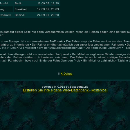
furt/M
Berlin
11.09.07, 12:30
urg
Frankfurt
17.09.07, 23:03
erdam/NL
Berlin/D
24.09.07, 20:20
hrers darf auf dieser Seite nur dann vorgenommen werden, wenn die Person gegen eine der hier a
ren!
 ohne Absage nicht am vereinbarten Treffpunkt • Der Fahrer sagt die Fahrt weniger als eine Stun
arüber zu informieren • Der Fahrer erhöht nachträglich den zuvor fest vereinbarten Fahrpreis • De
 etc.) • Das KFZ entspricht nicht der Straßenverkehrsordnung • Die Fahrt wurde überbucht • Tätli
heint ohne Absage nicht am vereinbarten Treffpunkt • Der Mitfahrer sagt seine Mitfahrt weniger a
ohne den Fahrer darüber zu informieren. – Achtung: Der Fahrer ist auch bei rechtzeitiger Benachric
 nach Fahrtbeginn bzw. nach Ende der Fahrt über den Preis • Ein Mitfahrer zahlt nicht • Tätliche 
©
K.Debus
powered in 0.01s by baseportal.de
Erstellen Sie Ihre eigene Web-Datenbank - kostenlos!