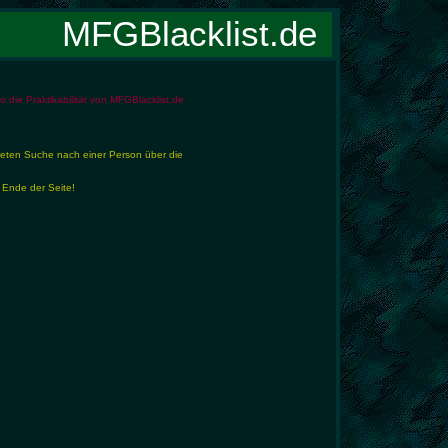
MFGBlacklist.de
die Praktikabilität von MFGBlacklist.de
reten Suche nach einer Person über die
 Ende der Seite!