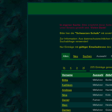
In eigener Sache:
Bitte empfehlt diese Seite
unter Beweis gestellt wird.
Vielen Dank!
Bitte hier die
"Schwarzen Schafe"
mit soviel
Zur Information: Aus datenschutzrechtlich
Suchabfrage verwendet!
Nur Einträge mit
gültiger Emailadresse
des E
Alles
Neu
Suchen
Auswahl
205 Einträge ges
|<
<
>
>|
Vorname
Auswahl
Abfah
Britta
Mitfahrer
Berlin
Kathleen
Mitfahrer
Hamb
Andreas
Mitfahrer
Hamb
Nina
Mitfahrer
Köln
Daniel
Fahrer
Heide
Marc
Mitfahrer
Heide
Damian
Mitfahrer
Güter