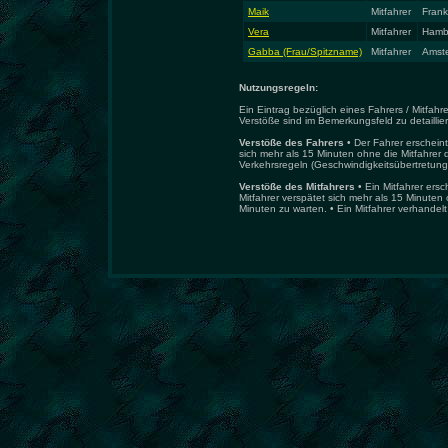
Maik
Mitfahrer
Frank
Vera
Mitfahrer
Hamb
Gabba (Frau/Spitzname)
Mitfahrer
Amst
Nutzungsregeln:
Ein Eintrag bezüglich eines Fahrers / Mitfa
Verstöße sind im Bemerkungsfeld zu detaillie
Verstöße des Fahrers
• Der Fahrer erscheint
sich mehr als 15 Minuten ohne die Mitfahrer d
Verkehrsregeln (Geschwindigkeitsübertretung,
Verstöße des Mitfahrers
• Ein Mitfahrer ersc
Mitfahrer verspätet sich mehr als 15 Minuten 
Minuten zu warten. • Ein Mitfahrer verhandelt