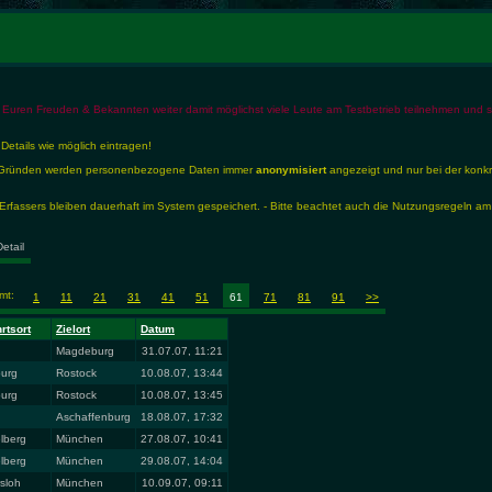
 Euren Freuden & Bekannten weiter damit möglichst viele Leute am Testbetrieb teilnehmen und so 
 Details wie möglich eintragen!
en Gründen werden personenbezogene Daten immer
anonymisiert
angezeigt und nur bei der konk
rfassers bleiben dauerhaft im System gespeichert. - Bitte beachtet auch die Nutzungsregeln am
Detail
amt:
1
11
21
31
41
51
61
71
81
91
>>
rtsort
Zielort
Datum
Magdeburg
31.07.07, 11:21
urg
Rostock
10.08.07, 13:44
urg
Rostock
10.08.07, 13:45
Aschaffenburg
18.08.07, 17:32
lberg
München
27.08.07, 10:41
lberg
München
29.08.07, 14:04
sloh
München
10.09.07, 09:11