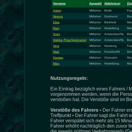
Vorname
Auswahl
Abfahrtsort
Zie
Adam
Mitfahrer
Berlin
Fra
Verena
Mitfahrer
Dortmund
Ba
Elisa
Mitfahrer
Bielefeld
Mar
Rani
Mitfahrer
Heidelberg
Mü
Sven
Mitfahrer
Amsterdam/NL
Ber
Gabba (Frau/Spitzname)
Mitfahrer
Amsterdam/NL
Ber
Vera
Mitfahrer
Hamburg
Fra
Maik
Mitfahrer
Frankfurt/M
Ber
Damian
Mitfahrer
Gütersloh
Mü
Marc
Mitfahrer
Heidelberg
Mü
Nutzungsregeln:
Ein Eintrag bezüglich eines Fahrers / M
vorgenommen werden, wenn die Person
verstoßen hat. Die Verstöße sind im Be
Verstöße des Fahrers
• Der Fahrer er
Treffpunkt • Der Fahrer sagt die Fahrt 
Fahrer verspätet sich mehr als 15 Minu
Fahrer erhöht nachträglich den zuvor f
die jeweils gültigen Verkehrsregeln (G