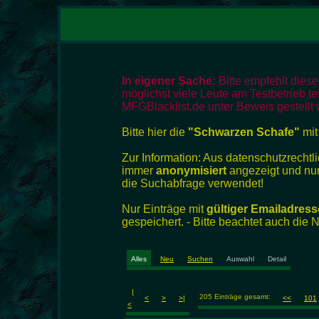
In eigener Sache:
Bitte empfehlt dies
möglichst viele Leute am Testbetrieb te
MFGBlacklist.de unter Beweis gestellt 
Bitte hier die
"Schwarzen Schafe"
mit
Zur Information: Aus datenschutzrech
immer
anonymisiert
angezeigt und nur
die Suchabfrage verwendet!
Nur Einträge mit
gültiger Emailadress
gespeichert. - Bitte beachtet auch die
Alles
Neu
Suchen
Auswahl
Detail
|
205 Einträge gesamt:
<
>
>|
<<
101
<