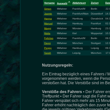
^
Vorname
Abfahrtsort
Zielort
Dat
Auswahl
Simon
Mitfahrer
Frankfurt/M
Berlin
22.
Jasmin
Mitfahrer
Frankfurt/Main
Düsseldorf
14.
Hanna
Mitfahrer
Hamburg
Osnabrück
04.
Manuel
Mitfahrer
Hamburg
Frankfurt
02.
Maggi
Mitfahrer
Münster
Hamburg
23.
Malta
Mitfahrer
Kiel
Wuppertal
10.
Felicitas
Mitfahrer
Frankfurt/M
Berlin
09.
Davor
Mitfahrer
München
Stuttgart
12.
Peggy
Mitfahrer
Hamburg
Leipzig
09.
Sarah
Mitfahrer
Leipzig
München
17.
Nutzungsregeln:
Ein Eintrag bezüglich eines Fahrers / M
vorgenommen werden, wenn die Person
verstoßen hat. Die Verstöße sind im Be
Verstöße des Fahrers
• Der Fahrer er
Treffpunkt • Der Fahrer sagt die Fahrt 
Fahrer verspätet sich mehr als 15 Minu
Fahrer erhöht nachträglich den zuvor f
die jeweils gültigen Verkehrsregeln (G