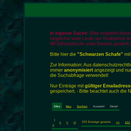
In eigener Sache:
Bitte empfehlt dies
möglichst viele Leute am Testbetrieb te
MFGBlacklist.de unter Beweis gestellt 
Bitte hier die
"Schwarzen Schafe"
mit
Zur Information: Aus datenschutzrech
immer
anonymisiert
angezeigt und nur
die Suchabfrage verwendet!
Nur Einträge mit
gültiger Emailadress
gespeichert. - Bitte beachtet auch die
Alles
Neu
Suchen
Auswahl
Detail
|
205 Einträge gesamt:
<
>
>|
<<
101
<