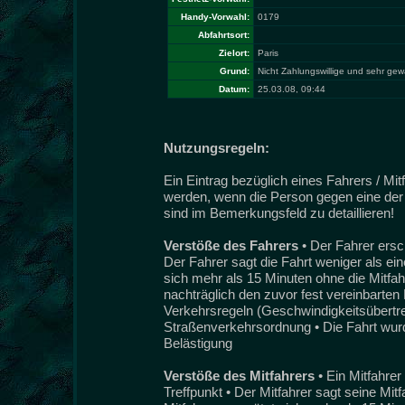
Handy-Vorwahl:
0179
Abfahrtsort:
Zielort:
Paris
Grund:
Nicht Zahlungswillige und sehr gewa
Datum:
25.03.08, 09:44
Nutzungsregeln:
Ein Eintrag bezüglich eines Fahrers / Mi
werden, wenn die Person gegen eine der 
sind im Bemerkungsfeld zu detaillieren!
Verstöße des Fahrers
• Der Fahrer ersc
Der Fahrer sagt die Fahrt weniger als ei
sich mehr als 15 Minuten ohne die Mitfah
nachträglich den zuvor fest vereinbarten 
Verkehrsregeln (Geschwindigkeitsübertret
Straßenverkehrsordnung • Die Fahrt wurde
Belästigung
Verstöße des Mitfahrers
• Ein Mitfahre
Treffpunkt • Der Mitfahrer sagt seine Mit