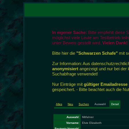
In eigener Sache:
Bitte empfehlt diese 
möglichst viele Leute am Testbetrieb tei
unter Beweis gestellt wird.
Vielen Dank!
Bitte hier die
"Schwarzen Schafe"
mit so
Zur Information: Aus datenschutzrecht
anonymisiert
angezeigt und nur bei der
Suchabfrage verwendet!
Nur Einträge mit
gültiger Emailadresse
gespeichert. - Bitte beachtet auch die N
Alles
Neu
Suchen
Auswahl
Detail
Auswahl:
Mitfahrer
Vorname:
Elvie Elizabeth
Festnetz-Vorwahl: