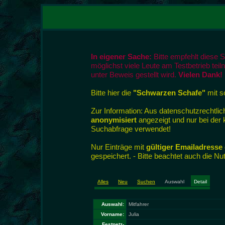
In eigener Sache:
Bitte empfehlt diese 
möglichst viele Leute am Testbetrieb tei
unter Beweis gestellt wird.
Vielen Dank!
Bitte hier die
"Schwarzen Schafe"
mit so
Zur Information: Aus datenschutzrecht
anonymisiert
angezeigt und nur bei der
Suchabfrage verwendet!
Nur Einträge mit
gültiger Emailadresse
gespeichert. - Bitte beachtet auch die N
Alles
Neu
Suchen
Auswahl
Detail
Auswahl:
Mitfahrer
Vorname:
Julia
Festnetz-