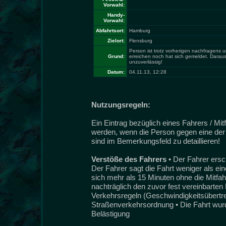
Vorwahl:
Handy-
Vorwahl:
Abfahrtsort:
Hamburg
Zielort:
Flensburg
Person ist trotz vorherigen nachfragens u
Grund:
erreichen noch hat sich gemeldet. Darau
unzuverlässig!
Datum:
04.11.13, 12:28
Nutzungsregeln:
Ein Eintrag bezüglich eines Fahrers / Mi
werden, wenn die Person gegen eine der 
sind im Bemerkungsfeld zu detaillieren!
Verstöße des Fahrers
• Der Fahrer ersc
Der Fahrer sagt die Fahrt weniger als ei
sich mehr als 15 Minuten ohne die Mitfah
nachträglich den zuvor fest vereinbarten 
Verkehrsregeln (Geschwindigkeitsübertret
Straßenverkehrsordnung • Die Fahrt wurde
Belästigung