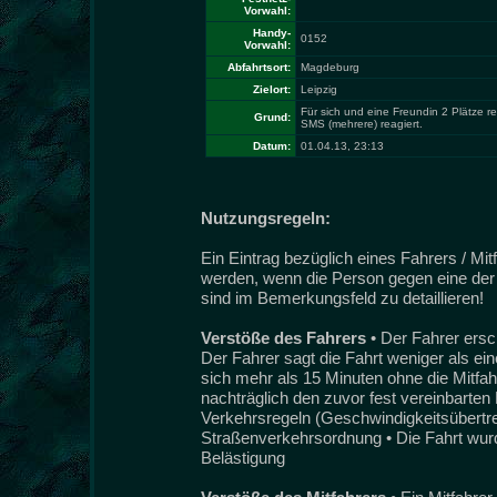
Vorwahl:
Handy-
0152
Vorwahl:
Abfahrtsort:
Magdeburg
Zielort:
Leipzig
Für sich und eine Freundin 2 Plätze r
Grund:
SMS (mehrere) reagiert.
Datum:
01.04.13, 23:13
Nutzungsregeln:
Ein Eintrag bezüglich eines Fahrers / Mi
werden, wenn die Person gegen eine der 
sind im Bemerkungsfeld zu detaillieren!
Verstöße des Fahrers
• Der Fahrer ersc
Der Fahrer sagt die Fahrt weniger als ei
sich mehr als 15 Minuten ohne die Mitfah
nachträglich den zuvor fest vereinbarten 
Verkehrsregeln (Geschwindigkeitsübertret
Straßenverkehrsordnung • Die Fahrt wurde
Belästigung