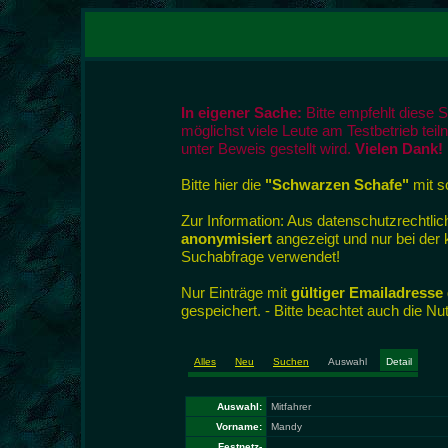
In eigener Sache:
Bitte empfehlt diese 
möglichst viele Leute am Testbetrieb tei
unter Beweis gestellt wird.
Vielen Dank!
Bitte hier die
"Schwarzen Schafe"
mit so
Zur Information: Aus datenschutzrecht
anonymisiert
angezeigt und nur bei der
Suchabfrage verwendet!
Nur Einträge mit
gültiger Emailadresse
gespeichert. - Bitte beachtet auch die N
Alles
Neu
Suchen
Auswahl
Detail
Auswahl:
Mitfahrer
Vorname:
Mandy
Festnetz-