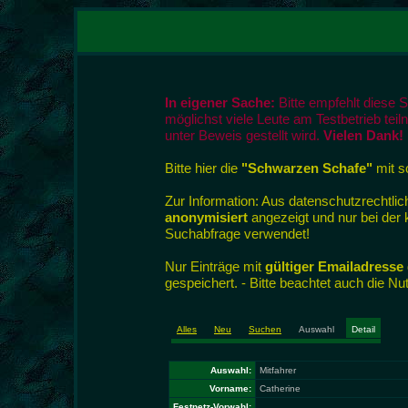
In eigener Sache:
Bitte empfehlt diese 
möglichst viele Leute am Testbetrieb tei
unter Beweis gestellt wird.
Vielen Dank!
Bitte hier die
"Schwarzen Schafe"
mit so
Zur Information: Aus datenschutzrecht
anonymisiert
angezeigt und nur bei der
Suchabfrage verwendet!
Nur Einträge mit
gültiger Emailadresse
gespeichert. - Bitte beachtet auch die N
Alles
Neu
Suchen
Auswahl
Detail
Auswahl:
Mitfahrer
Vorname:
Catherine
Festnetz-Vorwahl: