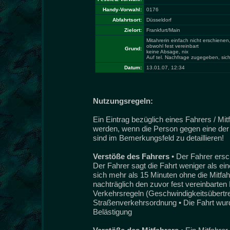
Handy-Vorwahl:
0176
Abfahrtsort:
Düsseldorf
Zielort:
Frankfurt/Main
Mitahrerin einfach nicht erschienen
obwohl fest vereinbart
Grund:
keine Absage, nix
Auf tel. Nachfrage zugegeben, sich
Datum:
13.01.07, 12:34
Nutzungsregeln:
Ein Eintrag bezüglich eines Fahrers / Mi
werden, wenn die Person gegen eine der 
sind im Bemerkungsfeld zu detaillieren!
Verstöße des Fahrers
• Der Fahrer ersc
Der Fahrer sagt die Fahrt weniger als ei
sich mehr als 15 Minuten ohne die Mitfah
nachträglich den zuvor fest vereinbarten 
Verkehrsregeln (Geschwindigkeitsübertret
Straßenverkehrsordnung • Die Fahrt wurde
Belästigung