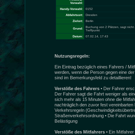
Vorwahl:
Handy-Vorwahl:
0152
Abfahrtsort:
Dresden
Zielort:
Berlin
Buchung von 2 Plätzen, sagt nicht 
Grund:
Treffpunkt
Datum:
07.02.14, 17:43
Nutzungsregeln:
Ein Eintrag bezüglich eines Fahrers / Mi
werden, wenn die Person gegen eine der 
sind im Bemerkungsfeld zu detaillieren!
Verstöße des Fahrers
• Der Fahrer ersc
Der Fahrer sagt die Fahrt weniger als ei
sich mehr als 15 Minuten ohne die Mitfah
nachträglich den zuvor fest vereinbarten 
Verkehrsregeln (Geschwindigkeitsübertret
Straßenverkehrsordnung • Die Fahrt wurde
Belästigung
Verstöße des Mitfahrers
• Ein Mitfahre