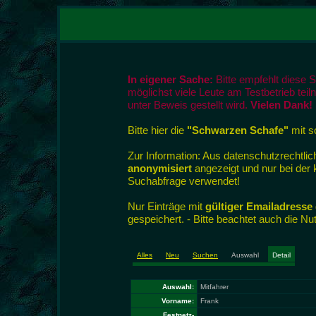
In eigener Sache:
Bitte empfehlt diese 
möglichst viele Leute am Testbetrieb tei
unter Beweis gestellt wird.
Vielen Dank!
Bitte hier die
"Schwarzen Schafe"
mit so
Zur Information: Aus datenschutzrecht
anonymisiert
angezeigt und nur bei der
Suchabfrage verwendet!
Nur Einträge mit
gültiger Emailadresse
gespeichert. - Bitte beachtet auch die N
Alles
Neu
Suchen
Auswahl
Detail
Auswahl:
Mitfahrer
Vorname:
Frank
Festnetz-