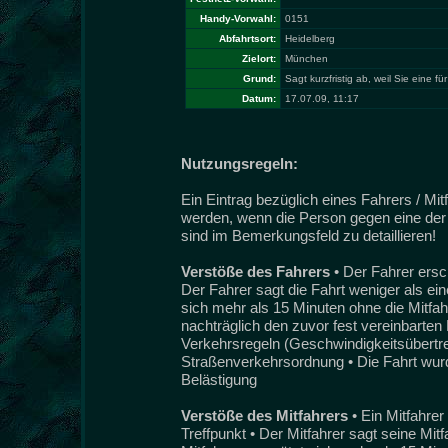
Handy-Vorwahl:
0151
Abfahrtsort:
Heidelberg
Zielort:
München
Grund:
Sagt kurzfristig ab, weil Sie eine 
Datum:
17.07.09, 11:17
Nutzungsregeln:
Ein Eintrag bezüglich eines Fahrers / Mi
werden, wenn die Person gegen eine der 
sind im Bemerkungsfeld zu detaillieren!
Verstöße des Fahrers
• Der Fahrer ersc
Der Fahrer sagt die Fahrt weniger als ei
sich mehr als 15 Minuten ohne die Mitfah
nachträglich den zuvor fest vereinbarten 
Verkehrsregeln (Geschwindigkeitsübertret
Straßenverkehrsordnung • Die Fahrt wurde
Belästigung
Verstöße des Mitfahrers
• Ein Mitfahre
Treffpunkt • Der Mitfahrer sagt seine Mit