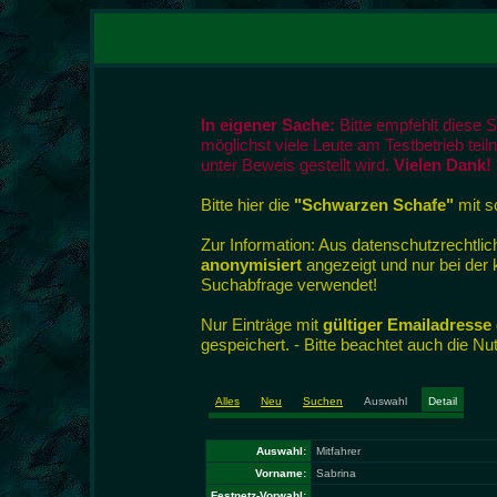
In eigener Sache:
Bitte empfehlt diese 
möglichst viele Leute am Testbetrieb tei
unter Beweis gestellt wird.
Vielen Dank!
Bitte hier die
"Schwarzen Schafe"
mit so
Zur Information: Aus datenschutzrecht
anonymisiert
angezeigt und nur bei der
Suchabfrage verwendet!
Nur Einträge mit
gültiger Emailadresse
gespeichert. - Bitte beachtet auch die N
Alles
Neu
Suchen
Auswahl
Detail
Auswahl:
Mitfahrer
Vorname:
Sabrina
Festnetz-Vorwahl: