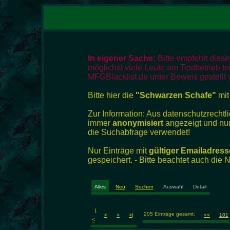
In eigener Sache:
Bitte empfehlt dies
möglichst viele Leute am Testbetrieb te
MFGBlacklist.de unter Beweis gestellt 
Bitte hier die
"Schwarzen Schafe"
mit
Zur Information: Aus datenschutzrech
immer
anonymisiert
angezeigt und nur
die Suchabfrage verwendet!
Nur Einträge mit
gültiger Emailadress
gespeichert. - Bitte beachtet auch die
Alles
Neu
Suchen
Auswahl
Detail
|
205 Einträge gesamt:
<
>
>|
<<
101
<