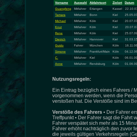
Vorname
Auswahl
Abfahrtsort
Zielort
Datum
Guangfeng
Mitfahrer
Erlangen
Kassel
22.10.0
Tamara
Mitfahrer
Bonn
Kiel
25.05.07
Michael
Mitfahrer
Köln
Kiel
20.07.07
Knut
Mitfahrer
Köln
Kiel
20.07.0
Rene
Mitfahrer
Köln
Kiel
25.07.09
Dietrich
Mitfahrer
Hannover
Kiel
31.03.15
Guido
Fahrer
München
Köln
16.11.0
Simone
Mitfahrer
Frankfurt/Main
Köln
04.12.06
C.
Mitfahrer
Kiel
Köln
06.01.09
Anne
Mitfahrer
Rendsburg
Köln
01.06.09
Nutzungsregeln:
Ein Eintrag bezüglich eines Fahrers / M
vorgenommen werden, wenn die Person
verstoßen hat. Die Verstöße sind im Be
Verstöße des Fahrers
• Der Fahrer er
Treffpunkt • Der Fahrer sagt die Fahrt 
Fahrer verspätet sich mehr als 15 Minu
Fahrer erhöht nachträglich den zuvor f
die jeweils gültigen Verkehrsregeln (G