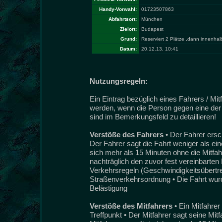
Handy-Vorwahl:
01723507863
Abfahrtsort:
München
Zielort:
Budapest
Grund:
Reserviert 2 Plätze ,dann innenhalb
Datum:
20.12.13, 10:41
Nutzungsregeln:
Ein Eintrag bezüglich eines Fahrers / Mi
werden, wenn die Person gegen eine der 
sind im Bemerkungsfeld zu detaillieren!
Verstöße des Fahrers
• Der Fahrer ersc
Der Fahrer sagt die Fahrt weniger als ei
sich mehr als 15 Minuten ohne die Mitfah
nachträglich den zuvor fest vereinbarten 
Verkehrsregeln (Geschwindigkeitsübertret
Straßenverkehrsordnung • Die Fahrt wurde
Belästigung
Verstöße des Mitfahrers
• Ein Mitfahre
Treffpunkt • Der Mitfahrer sagt seine Mit