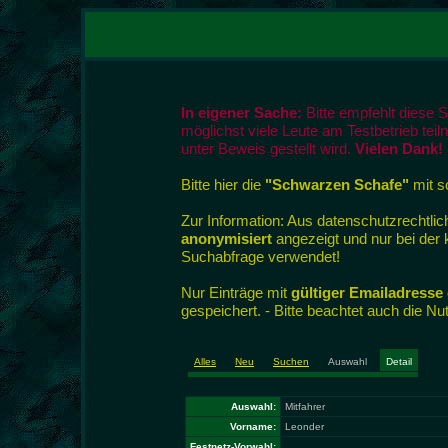
In eigener Sache:
Bitte empfehlt diese 
möglichst viele Leute am Testbetrieb tei
unter Beweis gestellt wird.
Vielen Dank!
Bitte hier die
"Schwarzen Schafe"
mit so
Zur Information: Aus datenschutzrecht
anonymisiert
angezeigt und nur bei der
Suchabfrage verwendet!
Nur Einträge mit
gültiger Emailadresse
gespeichert. - Bitte beachtet auch die N
Alles
Neu
Suchen
Auswahl
Detail
Auswahl:
Mitfahrer
Vorname:
Leonder
Festnetz-Vorwahl: