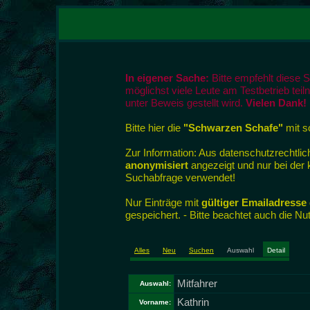
In eigener Sache:
Bitte empfehlt diese 
möglichst viele Leute am Testbetrieb tei
unter Beweis gestellt wird.
Vielen Dank!
Bitte hier die
"Schwarzen Schafe"
mit so
Zur Information: Aus datenschutzrecht
anonymisiert
angezeigt und nur bei der
Suchabfrage verwendet!
Nur Einträge mit
gültiger Emailadresse
gespeichert. - Bitte beachtet auch die N
Alles
Neu
Suchen
Auswahl
Detail
Mitfahrer
Auswahl:
Kathrin
Vorname: