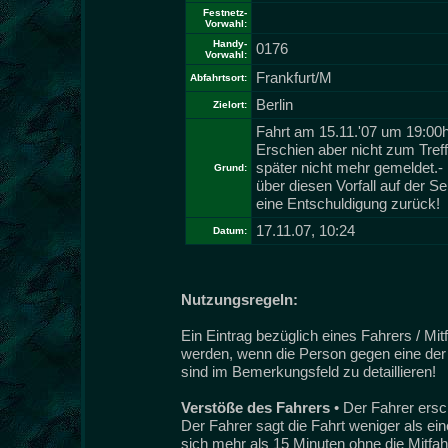
Festnetz-
Vorwahl:
Handy-
0176
Vorwahl:
Frankfurt/M
Abfahrtsort:
Berlin
Zielort:
Fahrt am 15.11.'07 um 19:00h
Erschien aber nicht zum Tref
später nicht mehr gemeldet.-
Grund:
über diesen Vorfall auf der Se
eine Entschuldigung zurück!
17.11.07, 10:24
Datum:
Nutzungsregeln:
Ein Eintrag bezüglich eines Fahrers / Mi
werden, wenn die Person gegen eine der 
sind im Bemerkungsfeld zu detaillieren!
Verstöße des Fahrers
• Der Fahrer ersc
Der Fahrer sagt die Fahrt weniger als ei
sich mehr als 15 Minuten ohne die Mitfah