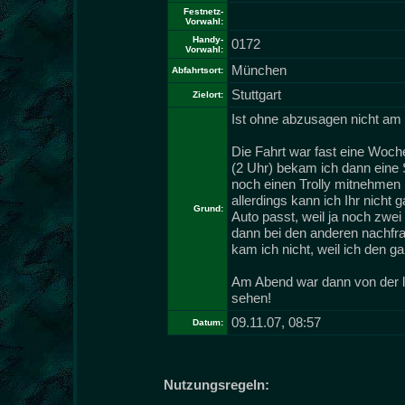
Festnetz-
Vorwahl:
Handy-
0172
Vorwahl:
München
Abfahrtsort:
Stuttgart
Zielort:
Ist ohne abzusagen nicht am 
Die Fahrt war fast eine Woche
(2 Uhr) bekam ich dann eine 
noch einen Trolly mitnehmen kö
allerdings kann ich Ihr nicht
Grund:
Auto passt, weil ja noch zwei 
dann bei den anderen nachfra
kam ich nicht, weil ich den g
Am Abend war dann von der li
sehen!
09.11.07, 08:57
Datum:
Nutzungsregeln: