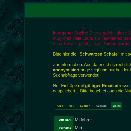
In eigener Sache:
Bitte empfehlt diese 
möglichst viele Leute am Testbetrieb tei
unter Beweis gestellt wird.
Vielen Dank!
Bitte hier die
"Schwarzen Schafe"
mit so
Zur Information: Aus datenschutzrecht
anonymisiert
angezeigt und nur bei der
Suchabfrage verwendet!
Nur Einträge mit
gültiger Emailadresse
gespeichert. - Bitte beachtet auch die N
Alles
Neu
Suchen
Auswahl
Detail
Mitfahrer
Auswahl:
Miri
Vorname: