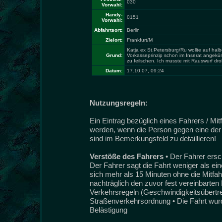
030
Vorwahl:
Handy-
0151
Vorwahl:
Abfahrtsort:
Berlin
Zielort:
Frankfurt/M
Katja ex St.Petersburg/Ru wollte auf hal
Grund:
Vorkasseprinzip schon im Inserat angekü
zu feilschen. Ich musste mit Rauswurf dro
Datum:
17.10.07, 09:24
Nutzungsregeln:
Ein Eintrag bezüglich eines Fahrers / Mi
werden, wenn die Person gegen eine der 
sind im Bemerkungsfeld zu detaillieren!
Verstöße des Fahrers
• Der Fahrer ersc
Der Fahrer sagt die Fahrt weniger als ei
sich mehr als 15 Minuten ohne die Mitfah
nachträglich den zuvor fest vereinbarten 
Verkehrsregeln (Geschwindigkeitsübertret
Straßenverkehrsordnung • Die Fahrt wurde
Belästigung