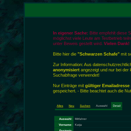
In eigener Sache:
Bitte empfehlt diese 
möglichst viele Leute am Testbetrieb tei
unter Beweis gestellt wird.
Vielen Dank!
Bitte hier die
"Schwarzen Schafe"
mit so
Zur Information: Aus datenschutzrecht
anonymisiert
angezeigt und nur bei der
Suchabfrage verwendet!
Nur Einträge mit
gültiger Emailadresse
gespeichert. - Bitte beachtet auch die N
Alles
Neu
Suchen
Auswahl
Detail
Auswahl:
Mitfahrer
Vorname:
Katja
Festnetz-