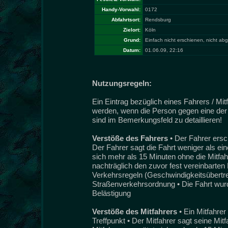
Handy-Vorwahl:
0172
Abfahrtsort:
Rendsburg
Zielort:
Köln
Grund:
Einfach nicht erschienen, nicht ab
Datum:
01.06.09, 22:16
Nutzungsregeln:
Ein Eintrag bezüglich eines Fahrers / Mi
werden, wenn die Person gegen eine der 
sind im Bemerkungsfeld zu detaillieren!
Verstöße des Fahrers
• Der Fahrer ersc
Der Fahrer sagt die Fahrt weniger als ei
sich mehr als 15 Minuten ohne die Mitfah
nachträglich den zuvor fest vereinbarten 
Verkehrsregeln (Geschwindigkeitsübertret
Straßenverkehrsordnung • Die Fahrt wurde
Belästigung
Verstöße des Mitfahrers
• Ein Mitfahre
Treffpunkt • Der Mitfahrer sagt seine Mit