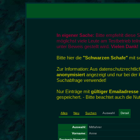
In eigener Sache:
Bitte empfehlt diese 
möglichst viele Leute am Testbetrieb tei
unter Beweis gestellt wird.
Vielen Dank!
Bitte hier die
"Schwarzen Schafe"
mit so
Zur Information: Aus datenschutzrecht
anonymisiert
angezeigt und nur bei der
Suchabfrage verwendet!
Nur Einträge mit
gültiger Emailadresse
gespeichert. - Bitte beachtet auch die N
Alles
Neu
Suchen
Auswahl
Detail
Auswahl:
Mitfahrer
Vorname:
Anne
Festnetz-Vorwahl: