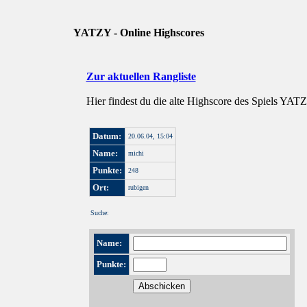
YATZY - Online Highscores
Zur aktuellen Rangliste
Hier findest du die alte Highscore des Spiels YAT
Datum:
20.06.04, 15:04
Name:
michi
Punkte:
248
Ort:
rubigen
Suche:
Name:
Punkte: