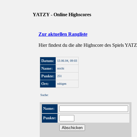
YATZY - Online Highscores
Zur aktuellen Rangliste
Hier findest du die alte Highscore des Spiels YAT
Datum:
13.06.04, 09:03
Name:
michi
Punkte:
251
Ort:
rubigen
Suche:
Name:
Punkte: