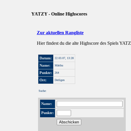
YATZY - Online Highscores
Zur aktuellen Rangliste
Hier findest du die alte Highscore des Spiels YAT
Datum:
22.03.07, 13:28
Name:
Mätthu
Punkte:
264
Ort:
Detligen
Suche:
Name:
Punkte: