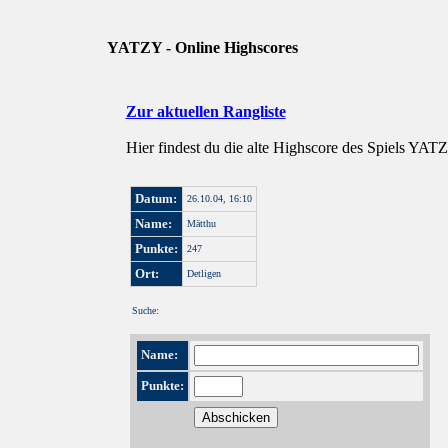
YATZY - Online Highscores
Zur aktuellen Rangliste
Hier findest du die alte Highscore des Spiels YAT
Datum:
26.10.04, 16:10
Name:
Mätthu
Punkte:
247
Ort:
Detligen
Suche:
Name:
Punkte: