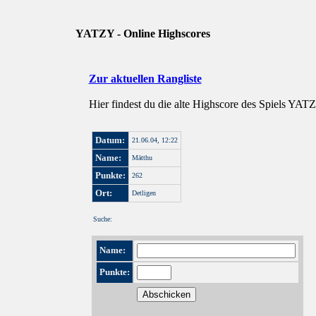
YATZY - Online Highscores
Zur aktuellen Rangliste
Hier findest du die alte Highscore des Spiels YAT
Datum:
21.06.04, 12:22
Name:
Mätthu
Punkte:
262
Ort:
Detligen
Suche:
Name:
Punkte: