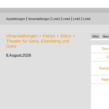
|
|
|
|
|
Ausstellungen
Veranstaltungen
Link3
Link4
Link5
Link6
Veranstaltungen + Partys + Disco +
Alles
Neu
Theater für Gera, Eisenberg und
Greiz
Term
8.August.2026
O
Kurzin
Begi