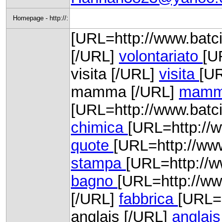
Homepage - http://:
[URL=http://www.batcio
[/URL]
volontariato
[U
visita [/URL]
visita
[U
mamma [/URL]
mam
[URL=http://www.batci
chimica
[URL=http://w
quote
[URL=http://ww
stampa
[URL=http://w
bagno
[URL=http://www
[/URL]
fabbrica
[URL=h
anglais [/URL]
anglais