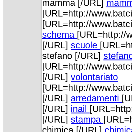
mamma [/URL]
mam
[URL=http://www.batci
[URL=http://www.batc
schema
[URL=http://w
[/URL]
scuole
[URL=ht
stefano [/URL]
stefan
[URL=http://www.batcio
[/URL]
volontariato
[URL=http://www.batci
[/URL]
arredamenti
[U
[/URL]
inail
[URL=http
[/URL]
stampa
[URL=h
chimica [/URL]
chimic