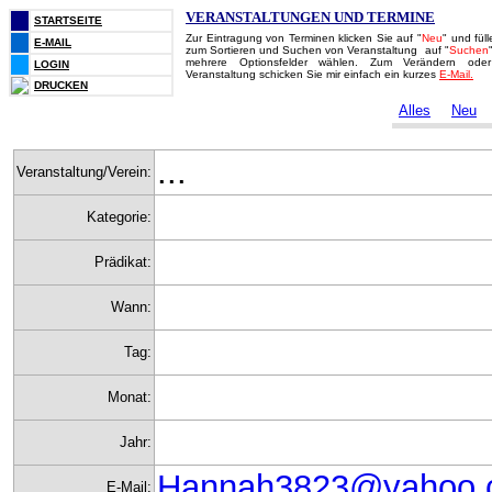
VERANSTALTUNGEN UND TERMINE
STARTSEITE
Zur Eintragung von Terminen klicken Sie auf "
Neu
" und fül
E-MAIL
zum Sortieren und Suchen von Veranstaltung auf "
Suchen
mehrere Optionsfelder wählen. Zum Verändern ode
LOGIN
Veranstaltung schicken Sie mir einfach ein kurzes
E-Mail.
DRUCKEN
Alles
Neu
...
Veranstaltung/Verein:
Kategorie:
Prädikat:
Wann:
Tag:
Monat:
Jahr:
Hannah3823@yahoo.
E-Mail: