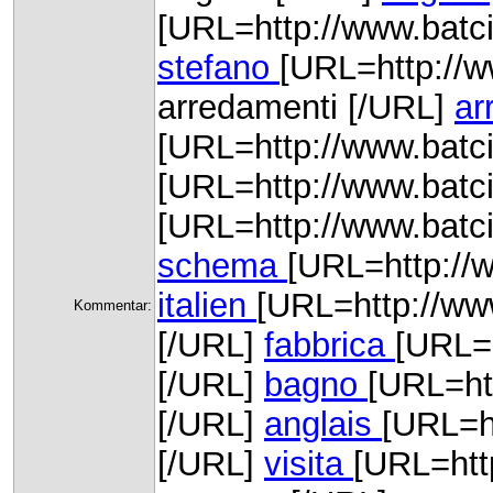
[URL=http://www.batci
stefano
[URL=http://w
arredamenti [/URL]
ar
[URL=http://www.batci
[URL=http://www.batcio
[URL=http://www.batc
schema
[URL=http://w
italien
[URL=http://www
Kommentar:
[/URL]
fabbrica
[URL=h
[/URL]
bagno
[URL=htt
[/URL]
anglais
[URL=ht
[/URL]
visita
[URL=htt