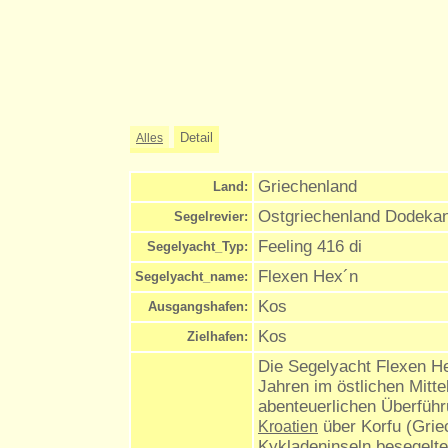
Detail
Alles
Griechenland
Land:
Ostgriechenland Dodekan
Segelrevier:
Feeling 416 di
Segelyacht_Typ:
Flexen Hex´n
Segelyacht_name:
Kos
Ausgangshafen:
Kos
Zielhafen:
Die Segelyacht Flexen Hex
Jahren im östlichen Mitte
abenteuerlichen Überfüh
über Korfu (Grie
Kroatien
Kykladeninseln besegelte