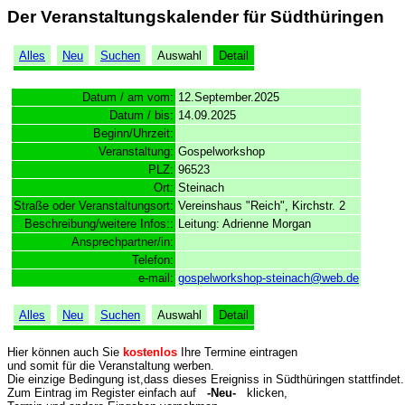
Der Veranstaltungskalender für Südthüringen
Alles
Neu
Suchen
Auswahl
Detail
Datum / am vom:
12.September.2025
Datum / bis:
14.09.2025
Beginn/Uhrzeit:
Veranstaltung:
Gospelworkshop
PLZ:
96523
Ort:
Steinach
Straße oder Veranstaltungsort:
Vereinshaus "Reich", Kirchstr. 2
Beschreibung/weitere Infos::
Leitung: Adrienne Morgan
Ansprechpartner/in:
Telefon:
e-mail:
gospelworkshop-steinach@web.de
Alles
Neu
Suchen
Auswahl
Detail
Hier können auch Sie
kostenlos
Ihre Termine eintragen
und somit für die Veranstaltung werben.
Die einzige Bedingung ist,dass dieses Ereigniss in Südthüringen stattfindet.
Zum Eintrag im Register einfach auf
-Neu-
klicken,