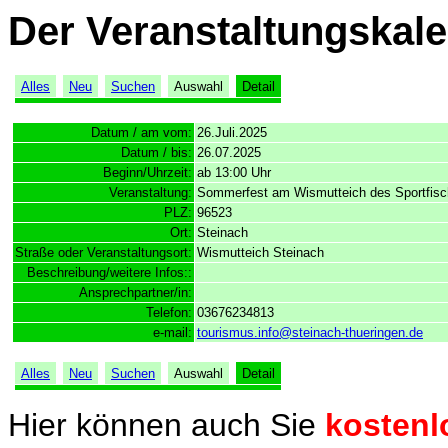
Der Veranstaltungskale
Alles
Neu
Suchen
Auswahl
Detail
Datum / am vom:
26.Juli.2025
Datum / bis:
26.07.2025
Beginn/Uhrzeit:
ab 13:00 Uhr
Veranstaltung:
Sommerfest am Wismutteich des Sportfisch
PLZ:
96523
Ort:
Steinach
Straße oder Veranstaltungsort:
Wismutteich Steinach
Beschreibung/weitere Infos::
Ansprechpartner/in:
Telefon:
03676234813
e-mail:
tourismus.info@steinach-thueringen.de
Alles
Neu
Suchen
Auswahl
Detail
Hier können auch Sie
kostenl