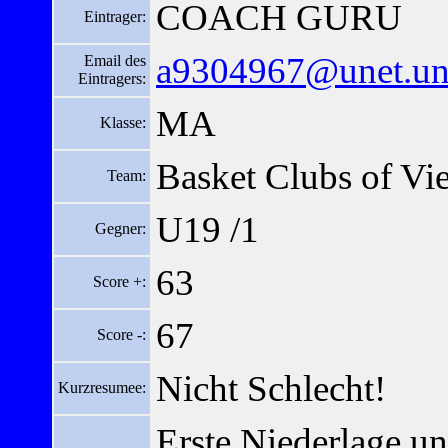
COACH GURU
Eintrager:
a9304967@unet.uni
Email des
Eintragers:
MA
Klasse:
Basket Clubs of Vi
Team:
U19 /1
Gegner:
63
Score +:
67
Score -:
Nicht Schlecht!
Kurzresumee:
Erste Niederlage un