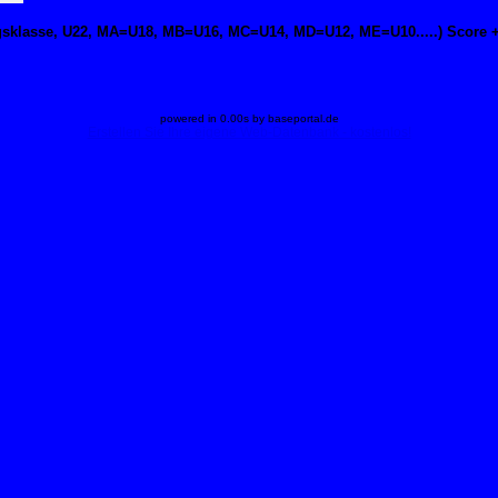
gsklasse, U22, MA=U18, MB=U16, MC=U14, MD=U12, ME=U10.....) Score +
powered in 0.00s by baseportal.de
Erstellen Sie Ihre eigene Web-Datenbank - kostenlos!