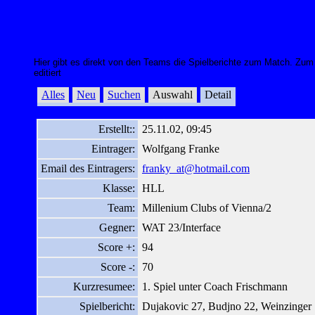
Hier gibt es direkt von den Teams die Spielberichte zum Match. Zu
editiert
Alles
Neu
Suchen
Auswahl
Detail
Erstellt::
25.11.02, 09:45
Eintrager:
Wolfgang Franke
Email des Eintragers:
franky_at@hotmail.com
Klasse:
HLL
Team:
Millenium Clubs of Vienna/2
Gegner:
WAT 23/Interface
Score +:
94
Score -:
70
Kurzresumee:
1. Spiel unter Coach Frischmann
Spielbericht:
Dujakovic 27, Budjno 22, Weinzinger