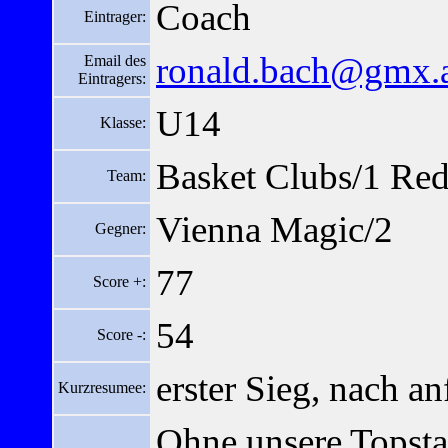
Coach
Eintrager:
ronald.bach@gmx.
Email des
Eintragers:
U14
Klasse:
Basket Clubs/1 Red
Team:
Vienna Magic/2
Gegner:
77
Score +:
54
Score -:
erster Sieg, nach a
Kurzresumee:
Ohne unsere Topsta