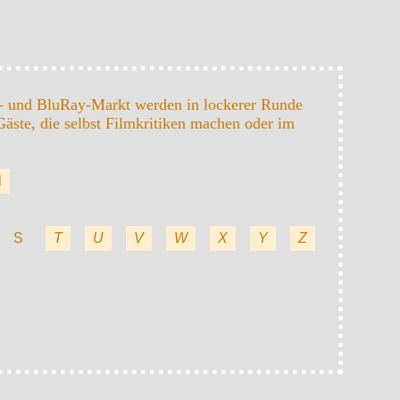
- und BluRay-Markt werden in lockerer Runde
äste, die selbst Filmkritiken machen oder im
l
S
T
U
V
W
X
Y
Z