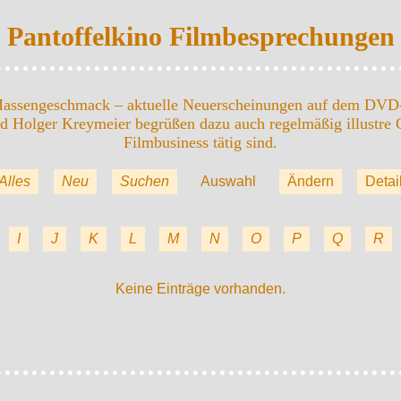
Pantoffelkino Filmbesprechungen
 Massengeschmack – aktuelle Neuerscheinungen auf dem DVD
 Holger Kreymeier begrüßen dazu auch regelmäßig illustre G
Filmbusiness tätig sind.
Alles
Neu
Suchen
Auswahl
Ändern
Detai
I
J
K
L
M
N
O
P
Q
R
Keine Einträge vorhanden.