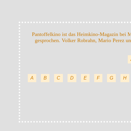
Pantoffelkino ist das Heimkino-Magazin bei
gesprochen. Volker Robrahn, Mario Perez und
A
B
C
D
E
F
G
H