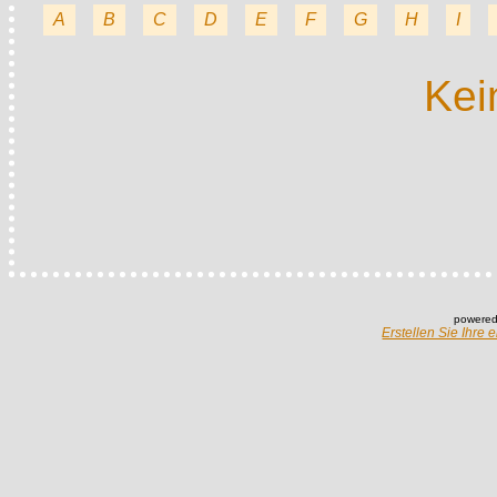
A
B
C
D
E
F
G
H
I
Kei
powered
Erstellen Sie Ihre