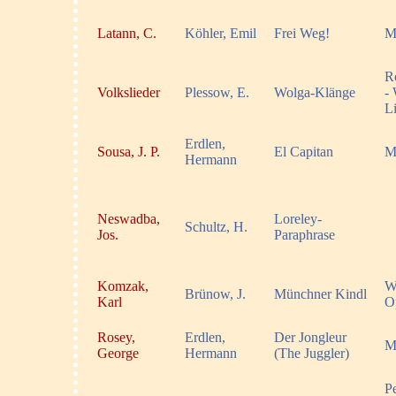
Latann, C.
Köhler, Emil
Frei Weg!
M
R
Volkslieder
Plessow, E.
Wolga-Klänge
-
L
Erdlen,
Sousa, J. P.
El Capitan
M
Hermann
Neswadba,
Loreley-
Schultz, H.
Jos.
Paraphrase
Komzak,
Wa
Brünow, J.
Münchner Kindl
Karl
O
Rosey,
Erdlen,
Der Jongleur
M
George
Hermann
(The Juggler)
Pe