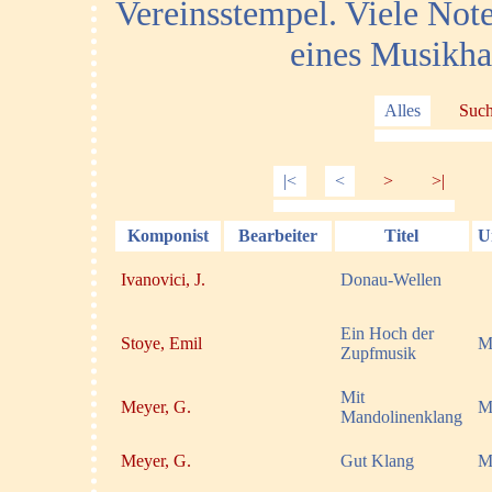
Vereinsstempel. Viele Not
eines Musikha
Alles
Suc
|<
<
>
>|
Komponist
Bearbeiter
Titel
Un
Ivanovici, J.
Donau-Wellen
Ein Hoch der
Stoye, Emil
M
Zupfmusik
Mit
Meyer, G.
M
Mandolinenklang
Meyer, G.
Gut Klang
M