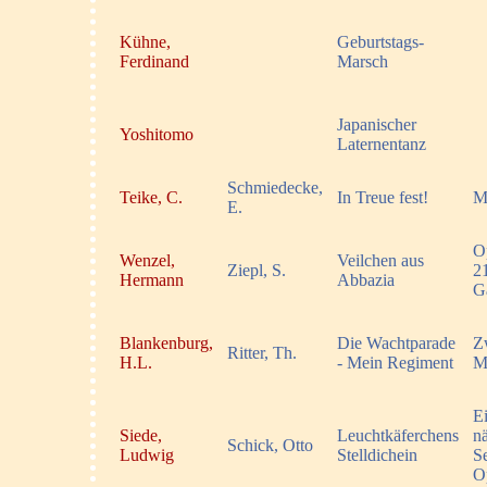
Kühne,
Geburtstags-
Ferdinand
Marsch
Japanischer
Yoshitomo
Laternentanz
Schmiedecke,
Teike, C.
In Treue fest!
M
E.
O
Wenzel,
Veilchen aus
Ziepl, S.
2
Hermann
Abbazia
G
Blankenburg,
Die Wachtparade
Z
Ritter, Th.
H.L.
- Mein Regiment
M
E
Siede,
Leuchtkäferchens
nä
Schick, Otto
Ludwig
Stelldichein
S
O