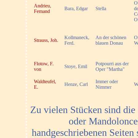
O
Andrieu,
Bara, Edgar
Stella
d
Fernand
C
O
Kollmaneck,
An der schönen
O
Strauss, Joh.
Ferd.
blauen Donau
W
Flotow, F.
Potpourri aus der
Stoye, Emil
von
Oper "Martha"
Waldteufel,
Immer oder
Henze, Carl
W
E.
Nimmer
Zu vielen Stücken sind di
oder Mandoloncel
handgeschriebenen Seiten si