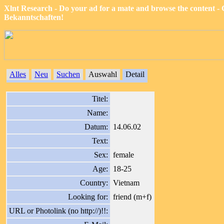
Xlnt Research - Do your ad for a mate and browse the content -
Bekanntschaften!
Alles
Neu
Suchen
Auswahl
Detail
Titel:
Name:
Datum:
14.06.02
Text:
Sex:
female
Age:
18-25
Country:
Vietnam
Looking for:
friend (m+f)
URL or Photolink (no http://)!!: